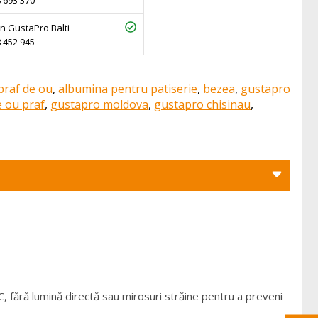
 693 370
n GustaPro Balti
 452 945
praf de ou
,
albumina pentru patiserie
,
bezea
,
gustapro
e ou praf
,
gustapro moldova
,
gustapro chisinau
,
C, fără lumină directă sau mirosuri străine pentru a preveni