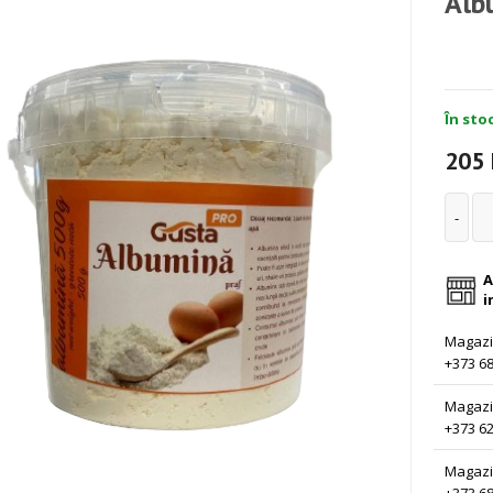
Alb
În stoc
205
A
i
Magazin
+373 68
Magazi
+373 62
Magazi