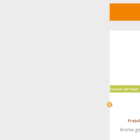
Favorit de Paști
Favorit de Paști
44.95 MDL
Prețul este indicat pentru 1 Buc
Prețul
Aroma gel ciocolata, 100ml GustaPro
Aroma ge