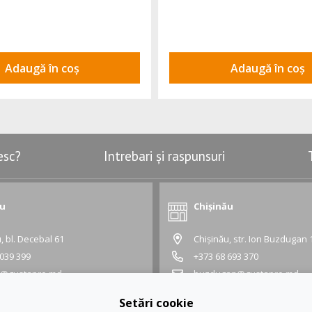
Adaugă în coș
Adaugă în coș
esc?
Intrebari și raspunsuri
ău
Chișinău
, bl. Decebal 61
Chișinău, str. Ion Buzdugan 
 039 399
+373 68 693 370
l@gustapro.md
buzdugan@gustapro.md
Grafic:
Setări cookie
 18:30
Lu - Vi:
10:00 - 18:30