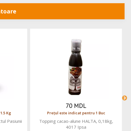
toare
70 MDL
 1.5 Kg
Prețul este indicat pentru 1 Buc
ul Pasiunii
Topping cacao-alune HALTA, 0,18kg,
4017 Ipsa