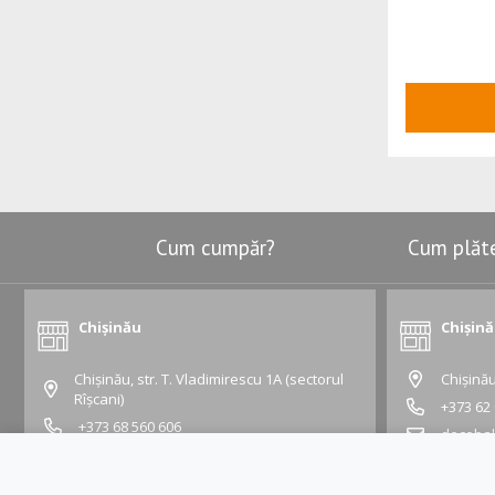
Adaugă în coș
Cum cumpăr?
Cum plăt
Chișinău
Chișin
Chișinău, str. T. Vladimirescu 1A (sectorul
Chișinău
Rîșcani)
+373 62
+373 68 560 606
deceba
vladimirescu@gustapro.md
Grafic:
Grafic:
Lu - Vi:
10:00 -