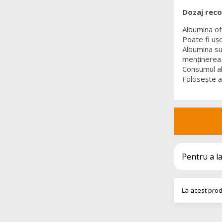
Dozaj rec
Albumina ofe
Poate fi ușo
Albumina su
menținerea p
Consumul al
Folosește a
Pentru a l
La acest prod