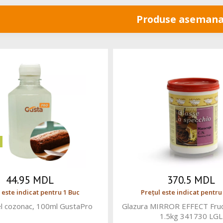
Produse asemana
44.95 MDL
370.5 MDL
 este indicat pentru 1 Buc
Prețul este indicat pentru
l cozonac, 100ml GustaPro
Glazura MIRROR EFFECT Fruct
1.5kg 341730 LGL