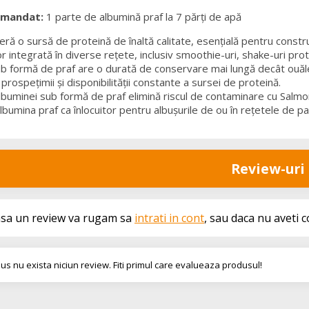
omandat:
1 parte de albumină praf la 7 părți de apă
ră o sursă de proteină de înaltă calitate, esențială pentru constru
r integrată în diverse rețete, inclusiv smoothie-uri, shake-uri prote
b formă de praf are o durată de conservare mai lungă decât ouăle
rospețimii și disponibilității constante a sursei de proteină.
buminei sub formă de praf elimină riscul de contaminare cu Salmo
lbumina praf ca înlocuitor pentru albușurile de ou în rețetele de pa
Review-uri
asa un review va rugam sa
intrati in cont
, sau daca nu aveti 
us nu exista niciun review. Fiti primul care evalueaza produsul!