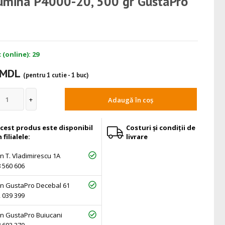
umina P4000-20, 500 gr GustaPro
 (online): 29
 MDL
(pentru 1 cutie - 1 buc)
Adaugă în coș
cest produs este disponibil
Costuri și condiții de
n filialele:
livrare
 T. Vladimirescu 1A
 560 606
n GustaPro Decebal 61
 039 399
n GustaPro Buiucani