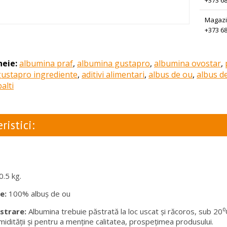
+373 68
Magazi
+373 68
heie:
albumina praf
,
albumina gustapro
,
albumina ovostar
,
gustapro ingrediente
,
aditivi alimentari
,
albus de ou
,
albus d
alti
ristici:
0.5 kg.
te:
100% albuș de ou
strare:
Albumina trebuie păstrată la loc uscat și răcoros, sub 20⁰
midității și pentru a menține calitatea, prospețimea produsului.