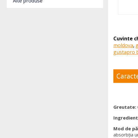
Alte produse
Cuvinte c
moldova
,
gustapro b
Caracte
Greutate:
Ingredien
Mod de pă
absorbția u