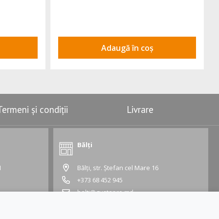
Adaugă în coș
Termeni și condiții
Livrare
Bălți
1
Bălți, str. Ștefan cel Mare 16
+373 68 452 945
balti@gustapro.md
Grafic:
Lu - Vi:
09:00 - 19:00