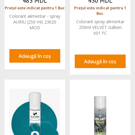
485 MDL
430 MDL
Prețul este indicat pentru 1 Buc
Prețul este indicat pentru 1
Buc.
Colorant alimentar - spray
Colorant spray alimentar
AURIU (250 ml) 23620
250ml VELVET Galben
MOD
V01 FC
Adaugă în coș
Adaugă în coș