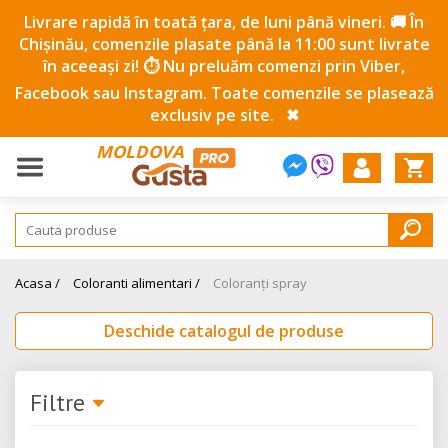
Livrare rapidă în toată țara, de luni până vineri. 🚚 În
Chișinău, comenzile plasate până la 11:00 sunt livrate
în aceeași zi! ⏱️ Nu preluăm comenzi prin Viber,
Facebook sau Instagram. Toate comenzile se plasează
exclusiv pe site.
✖
MOLDOVA
Acasa /
Coloranti alimentari /
Coloranți spray
Deschide catalogul de produse
Filtre