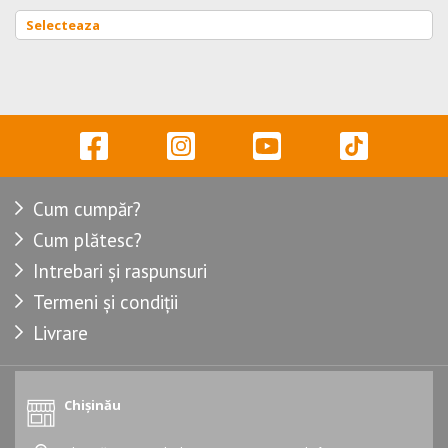
Cum cumpăr?
Cum plătesc?
Intrebari și raspunsuri
Termeni și condiții
Livrare
Chișinău