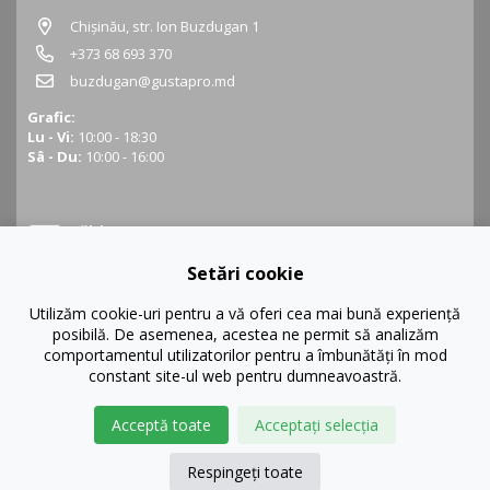
Chișinău, str. Ion Buzdugan 1
+373 68 693 370
buzdugan@gustapro.md
Grafic:
Lu - Vi:
10:00 - 18:30
Sâ - Du:
10:00 - 16:00
Bălți
Setări cookie
Bălți, str. Ștefan cel Mare 16
+373 68 452 945
Utilizăm cookie-uri pentru a vă oferi cea mai bună experiență
posibilă. De asemenea, acestea ne permit să analizăm
balti@gustapro.md
comportamentul utilizatorilor pentru a îmbunătăți în mod
Grafic:
constant site-ul web pentru dumneavoastră.
Lu - Vi:
09:00 - 19:00
Sâ - Du:
10:00 - 16:00
Acceptă toate
Acceptați selecția
Respingeți toate