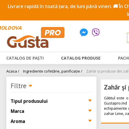
Livrare rapidă în toată țara, de luni până vineri. 🚚 În
OLDOVA
CATALOG DE PAȘTI
CATALOG PRODUSE
PACH
Acasa /
Ingrediente cofetărie, panificație /
Zahăr și produse din za
Filtre
Zahăr și
Gătitul este 
Tipul produsului
Gustapro.md e
echipamente ca
Marca
zahar Lime, za
Aroma