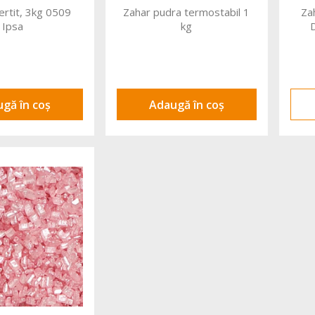
ertit, 3kg 0509
Zahar pudra termostabil 1
Za
Ipsa
kg
gă în coș
Adaugă în coș