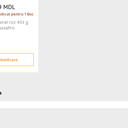
9 MDL
ndicat pentru 1 Buc
lorat roz 453 g
ustaPro
Notificare
a