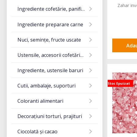
Zahar inv
Ingrediente cofetărie, panificație
Ingrediente preparare carne
Nuci, semințe, fructe uscate
Adau
Ustensile, accesorii cofetărie și gatit
Ingrediente, ustensile baruri
Stoc Epuizat
Cutii, ambalaje, suporturi
Coloranti alimentari
Decorațiuni torturi, prajituri
Ciocolată și cacao