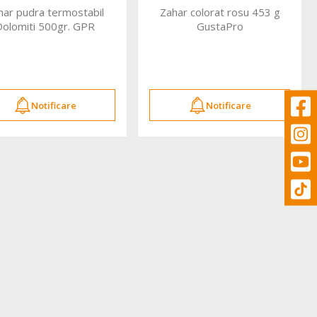
har pudra termostabil
Zahar colorat rosu 453 g
Dolomiti 500gr. GPR
GustaPro
Notificare
Notificare