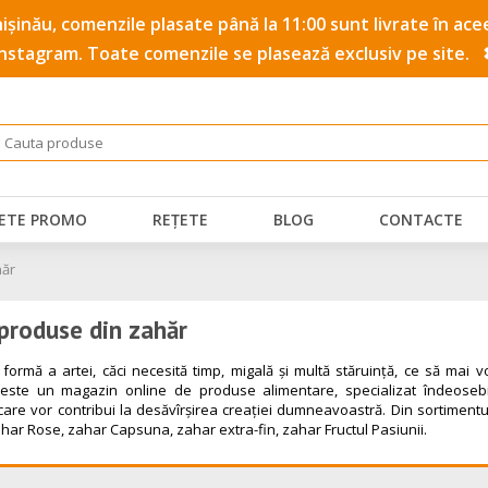
 Chișinău, comenzile plasate până la 11:00 sunt livrate în a
Instagram. Toate comenzile se plasează exclusiv pe site.
ETE PROMO
REȚETE
BLOG
CONTACTE
hăr
 produse din zahăr
o formă a artei, căci necesită timp, migală şi multă stăruinţă, ce să mai
ste un magazin online de produse alimentare, specializat îndeosebi pe 
re vor contribui la desăvîrşirea creaţiei dumneavoastră. Din sortimentul n
har Rose, zahar Capsuna, zahar extra-fin, zahar Fructul Pasiunii.