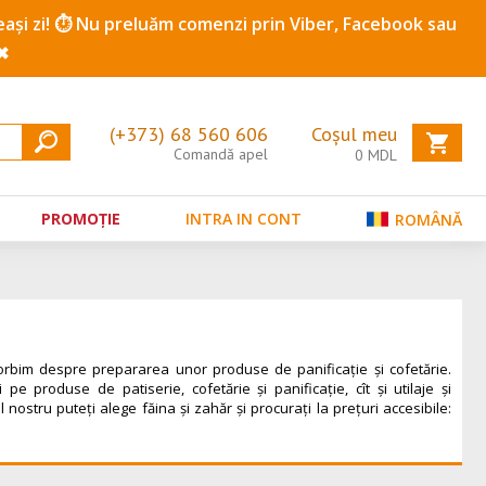
ceeași zi! ⏱️ Nu preluăm comenzi prin Viber, Facebook sau
✖
(+373) 68 560 606
Coșul meu
Comandă apel
0
MDL
PROMOȚIE
INTRA IN CONT
ROMÂNĂ
 vorbim despre prepararea unor produse de panificaţie şi cofetărie.
produse de patiserie, cofetărie și panificație, cît şi utilaje şi
ostru puteți alege făina și zahăr și procurați la prețuri accesibile: