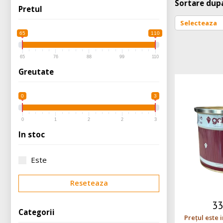
Sortare dup
Pretul
65
110
65
76
88
99
110
Greutate
0
3
0
1
2
2
3
In stoc
Este
Reseteaza
3
Categorii
Prețul este 