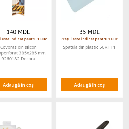
140 MDL
35 MDL
l este indicat pentru 1 Buc
Prețul este indicat pentru 1 Buc.
Covoras din silicon
Spatula din plastic 50RTT1
operforat 385x285 mm,
9260182 Decora
Adaugă în coș
Adaugă în coș