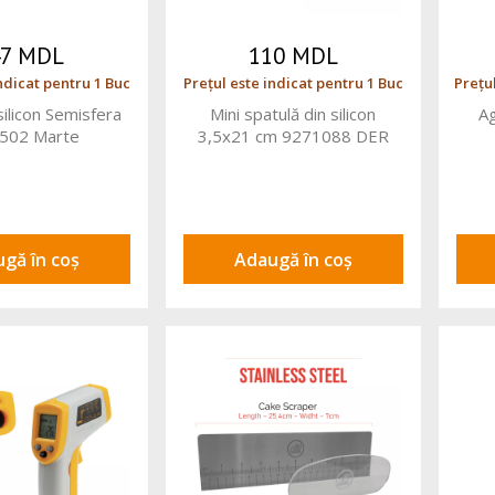
47 MDL
110 MDL
ndicat pentru 1 Buc
Prețul este indicat pentru 1 Buc
Prețul
ilicon Semisfera
Mini spatulă din silicon
Ag
502 Marte
3,5x21 cm 9271088 DER
gă în coș
Adaugă în coș