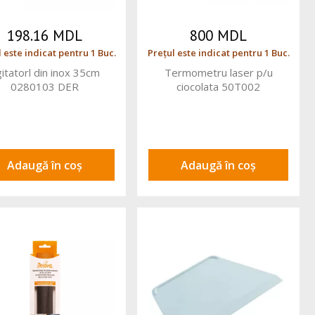
198.16 MDL
800 MDL
 este indicat pentru 1 Buc.
Prețul este indicat pentru 1 Buc.
itatorl din inox 35cm
Termometru laser p/u
0280103 DER
ciocolata 50T002
Adaugă în coș
Adaugă în coș