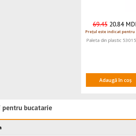
69.45
20.84 MD
Prețul este indicat pentru
Paleta din plastic 5301
Adaugă în coș
i pentru bucatarie
a