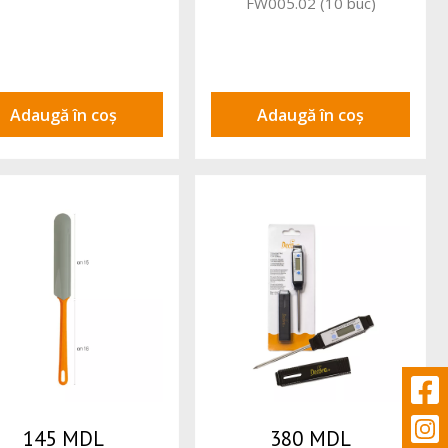
FW005.02 (10 buc)
Adaugă în coș
Adaugă în coș
145 MDL
380 MDL