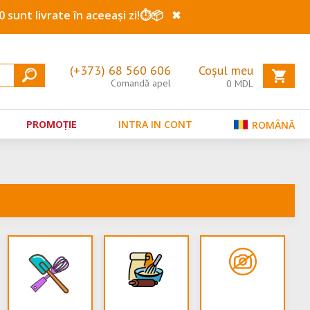
0 sunt livrate în aceeași zi!⏱️📦
✖
(+373) 68 560 606
Coșul meu
Comandă apel
0
MDL
PROMOȚIE
INTRA IN CONT
ROMÂNĂ