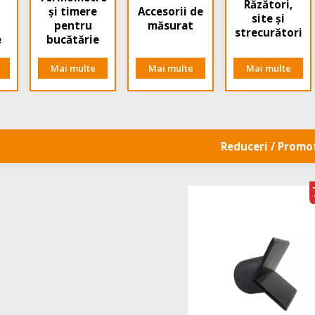
Răzători,
și timere
Accesorii de
site și
pentru
măsurat
strecurători
e
bucătărie
Mai multe
Mai multe
Mai multe
Reduceri / Promot