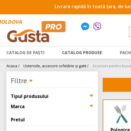
Livrare rapidă în toată țara, de lu
OLDOVA
CATALOG DE PAȘTI
CATALOG PRODUSE
PACH
Acasa /
Ustensile, accesorii cofetărie și gatit /
Accesorii pentru buca
Filtre
Tipul produsului
Marca
Pretul
Polonice,