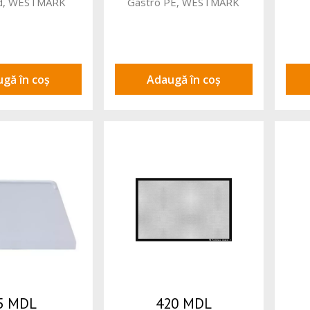
rd, WESTMARK
Gastro PE, WESTMARK
gă în coș
Adaugă în coș
5 MDL
420 MDL