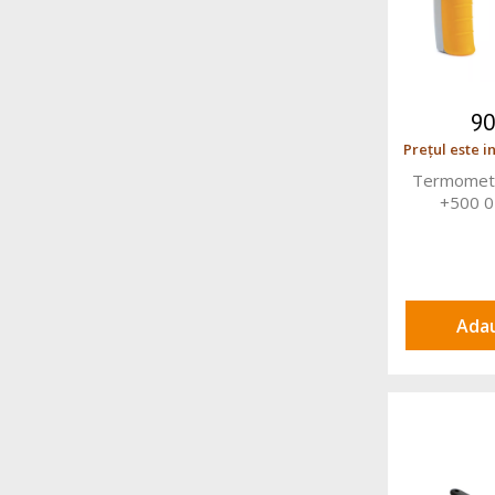
9
Prețul este i
Termometru
+500 
Adau