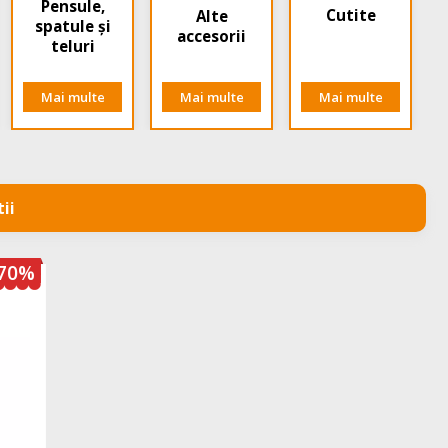
Pensule,
Cutite
Alte
spatule și
accesorii
teluri
Mai multe
Mai multe
Mai multe
ii
70%