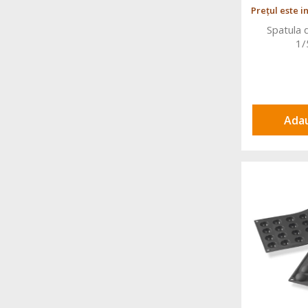
Prețul este i
Spatula 
1
Adau