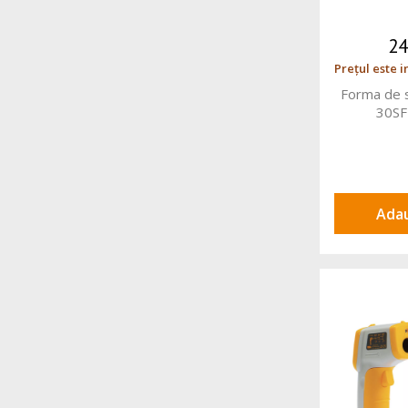
2
Prețul este i
Forma de s
30SF
Adau