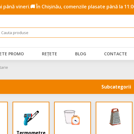
ni până vineri.🚚 În Chișinău, comenzile plasate până la 11:0
ETE PROMO
REȚETE
BLOG
CONTACTE
tarie
Subcategorii
Termometre