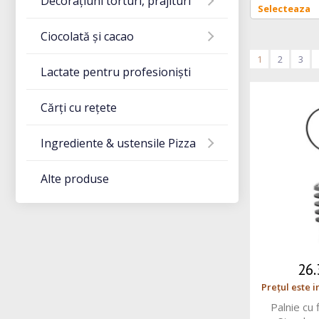
Decorațiuni torturi, prajituri
Ciocolată și cacao
1
2
3
Lactate pentru profesioniști
Cărți cu rețete
Ingrediente & ustensile Pizza
Alte produse
26
Prețul este i
Palnie cu f