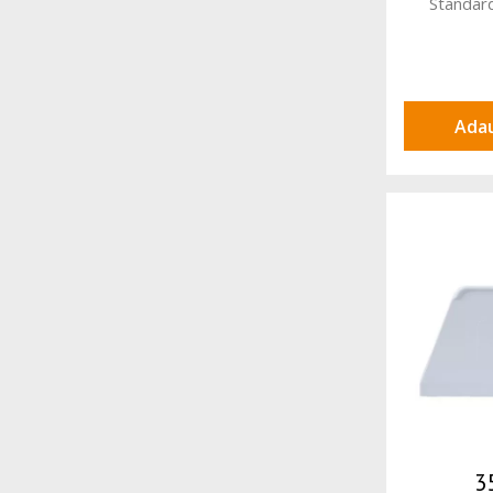
Standa
Adau
3