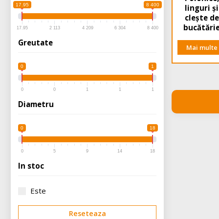
17.95
8 400
linguri și
clește de
bucătări
17.95
2 113
4 209
6 304
8 400
Greutate
Mai multe
0
1
0
0
1
1
1
Diametru
0
18
0
5
9
14
18
In stoc
Este
Reseteaza