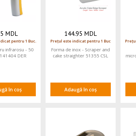
05 MDL
144.95 MDL
ndicat pentru 1 Buc.
Prețul este indicat pentru 1 Buc
Prețu
 infrarosu - 50
Forma de inox - Scraper and
0141404 DER
cake straighter 51355 CSL
micr
gă în coș
Adaugă în coș