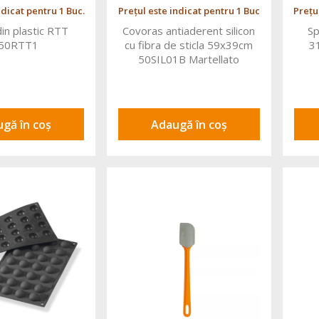
ndicat pentru 1 Buc.
Prețul este indicat pentru 1 Buc
Prețu
din plastic RTT
Covoras antiaderent silicon
Sp
/50RTT1
cu fibra de sticla 59x39cm
3
50SIL01B Martellato
gă în coș
Adaugă în coș