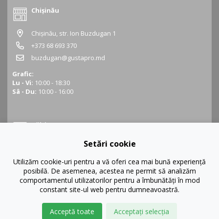
Chișinău
Chișinău, str. Ion Buzdugan 1
+373 68 693 370
buzdugan@gustapro.md
Grafic:
Lu - Vi:
10:00 - 18:30
Sâ - Du:
10:00 - 16:00
Bălți
Setări cookie
Bălți, str. Ștefan cel Mare 16
+373 68 452 945
Utilizăm cookie-uri pentru a vă oferi cea mai bună experiență
posibilă. De asemenea, acestea ne permit să analizăm
balti@gustapro.md
comportamentul utilizatorilor pentru a îmbunătăți în mod
Grafic:
constant site-ul web pentru dumneavoastră.
Lu - Vi:
09:00 - 19:00
Sâ - Du:
10:00 - 16:00
Acceptă toate
Acceptați selecția