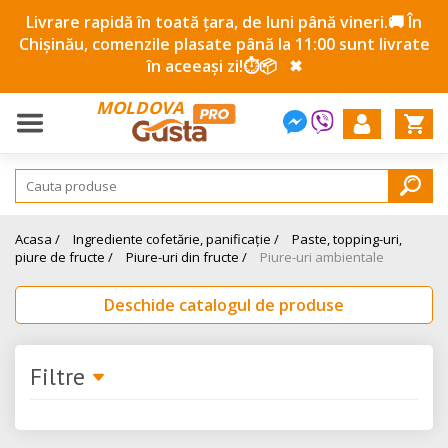
Livrare rapidă în toată țara, de luni până vineri.🚚 În
Chișinău, comenzile plasate până la 11:00 sunt livrate
în aceeași zi!⏱️📦
✖
MOLDOVA
Acasa /
Ingrediente cofetărie, panificație /
Paste, topping-uri,
piure de fructe /
Piure-uri din fructe /
Piure-uri ambientale
Deschide catalogul de produse
Filtre