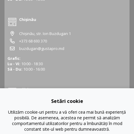
Chișinău
Chișinău, str. Ion Buzdugan 1
+373 68 693 370
buzdugan@gustapro.md
Grafic:
Lu - Vi:
10:00 - 18:30
Sâ - Du:
10:00 - 16:00
Bălți
Setări cookie
Bălți, str. Ștefan cel Mare 16
+373 68 452 945
Utilizăm cookie-uri pentru a vă oferi cea mai bună experiență
posibilă. De asemenea, acestea ne permit să analizăm
balti@gustapro.md
comportamentul utilizatorilor pentru a îmbunătăți în mod
Grafic:
constant site-ul web pentru dumneavoastră.
Lu - Vi:
09:00 - 19:00