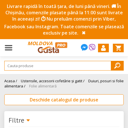
Livrare rapidă în toată țara, de luni până vineri. 🚚 În
Chișinău, comenzile plasate până la 11:00 sunt livrate
în aceeași zi! ⏱️ Nu preluăm comenzi prin Viber,
Facebook sau Instagram. Toate comenzile se plasează
exclusiv pe site.
✖
MOLDOVA
Acasa /
Ustensile, accesorii cofetărie și gatit /
Duiuri, posuri si folie
alimentara /
Folie alimentară
Deschide catalogul de produse
Filtre