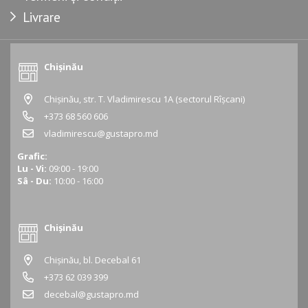
Livrare
Chișinău
Chișinău, str. T. Vladimirescu 1A (sectorul Rîșcani)
+373 68 560 606
vladimirescu@gustapro.md
Grafic:
Lu - Vi:
09:00 - 19:00
Sâ - Du:
10:00 - 16:00
Chișinău
Chișinău, bl. Decebal 61
+373 62 039 399
decebal@gustapro.md