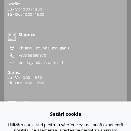
Grafic:
Lu - Vi:
10:00 - 18:30
Sâ - Du:
10:00 - 16:00
Chișinău
Chișinău, str. Ion Buzdugan 1
+373 68 693 370
buzdugan@gustapro.md
Grafic:
Lu - Vi:
10:00 - 18:30
Sâ - Du:
10:00 - 16:00
Bălți
Setări cookie
Bălți, str. Ștefan cel Mare 16
+373 68 452 945
Utilizăm cookie-uri pentru a vă oferi cea mai bună experiență
posibilă. De asemenea, acestea ne permit să analizăm
balti@gustapro.md