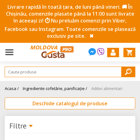
Livrare rapidă în toată țara, de luni până vineri. 🚚 În
Chișinău, comenzile plasate până la 11:00 sunt livrate
în aceeași zi! ⏱️ Nu preluăm comenzi prin Viber,
Facebook sau Instagram. Toate comenzile se plasează
exclusiv pe site.
✖
MOLDOVA
Acasa /
Ingrediente cofetărie, panificație /
Aditivi alimentari
Deschide catalogul de produse
Filtre