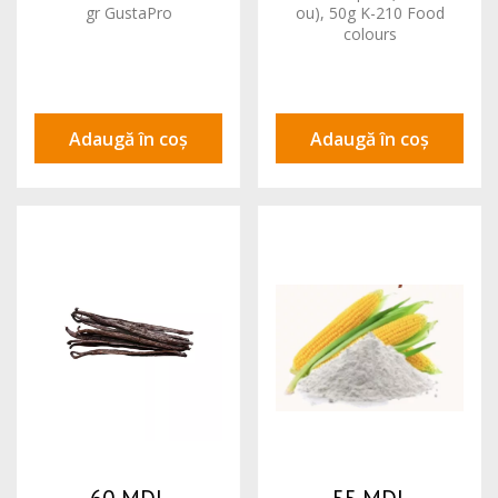
gr GustaPro
ou), 50g K-210 Food
colours
Adaugă în coș
Adaugă în coș