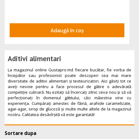
Adaugă în coș
Aditivi alimentari
La magazinul online Gustapro.md fiecare bucătar, fie vorba de
începător sau profesionist poate descoperi cea mai mare
diversitate de aditivi alimentari și texteurizatori. Aici găsiți tot ce
aveți nevoie pentru a face procesul de gătire o adevărată
competiție culinară. Nu ezitați să încercați zilnic ceva nou și să vă
perfecționați în domeniul gătitului, căci măiestria vine cu
experiența. Cumpărați amestec de făină, arahide caramelizate,
agar-agar, sirop de glucoză și multe multe altele de la magazinul
nostru. Calitatea desăvîrșită vă este garantată!
Sortare dupa