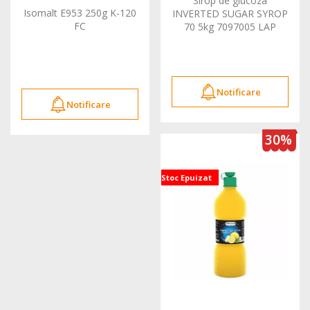
Sirop de glucoza
Isomalt E953 250g K-120
INVERTED SUGAR SYROP
FC
70 5kg 7097005 LAP
Notificare
Notificare
30%
Stoc Epuizat