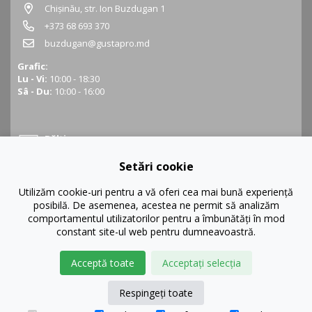
Chișinău, str. Ion Buzdugan 1
+373 68 693 370
buzdugan@gustapro.md
Grafic:
Lu - Vi:
10:00 - 18:30
Sâ - Du:
10:00 - 16:00
Bălți
Setări cookie
Bălți, str. Ștefan cel Mare 16
+373 68 452 945
Utilizăm cookie-uri pentru a vă oferi cea mai bună experiență
posibilă. De asemenea, acestea ne permit să analizăm
balti@gustapro.md
comportamentul utilizatorilor pentru a îmbunătăți în mod
Grafic:
constant site-ul web pentru dumneavoastră.
Lu - Vi:
09:00 - 19:00
Sâ - Du:
10:00 - 16:00
Acceptă toate
Acceptați selecția
Respingeți toate