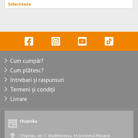
Cum cumpăr?
Cum plătesc?
Intrebari și raspunsuri
Termeni și condiții
Livrare
Chișinău
Chișinău, str. T. Vladimirescu 1A (sectorul Rîșcani)