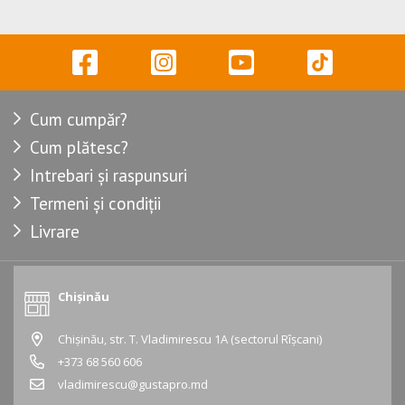
Cum cumpăr?
Cum plătesc?
Intrebari și raspunsuri
Termeni și condiții
Livrare
Chișinău
Chișinău, str. T. Vladimirescu 1A (sectorul Rîșcani)
+373 68 560 606
vladimirescu@gustapro.md