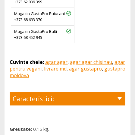
+373 62 039 399
Magazin GustaPro Buiucani
+373 68 693 370
Magazin GustaPro Balti
+373 68 452 945
Cuvinte cheie:
agar agar
,
agar agar chisinau
,
agar
pentru vegani
,
livrare md
,
agar gustapro
,
gustapro
moldova
Caracteristici:
Greutate:
0.15 kg.