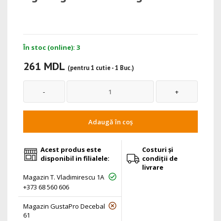
În stoc (online): 3
261 MDL
(pentru 1 cutie - 1 Buc.)
Adaugă în coș
Acest produs este
Costuri și
disponibil in filialele:
condiții de
livrare
Magazin T. Vladimirescu 1A
+373 68 560 606
Magazin GustaPro Decebal
61