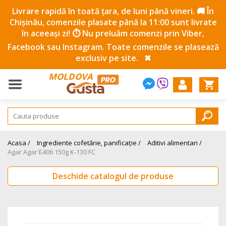
Livrare rapidă în toată țara, de luni până vineri. 🚚 În
Chișinău, comenzile plasate până la 11:00 sunt livrate
în aceeași zi! ⏱️ Nu preluăm comenzi prin Viber,
Facebook sau Instagram. Toate comenzile se plasează
exclusiv pe site.
✖
MOLDOVA
Acasa /
Ingrediente cofetărie, panificație /
Aditivi alimentari /
Agar Agar E406 150g K-130 FC
Deschide catalogul de produse