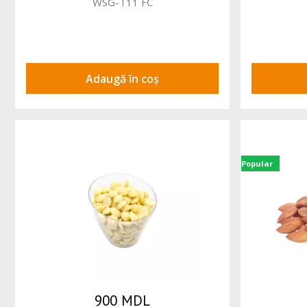
WSG-T11 FC
Adaugă în coș
Popular
900 MDL