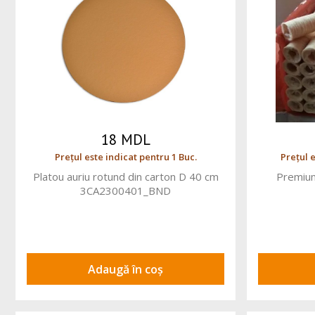
18 MDL
Prețul este indicat pentru 1 Buc.
Prețul 
Platou auriu rotund din carton D 40 cm
Premiu
3CA2300401_BND
Adaugă în coș