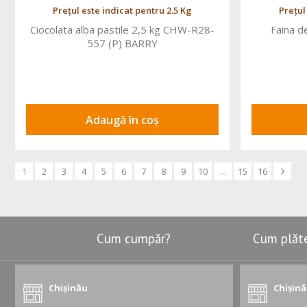
Prețul este indicat pentru 2.5 Kg
Prețul
Ciocolata alba pastile 2,5 kg CHW-R28-
Faina d
557 (P) BARRY
Adaugă în coș
1
2
3
4
5
6
7
8
9
10
...
15
16
>
Cum cumpăr?
Cum plăt
Chișinău
Chișin