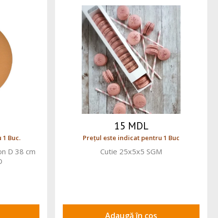
15 MDL
 1 Buc.
Prețul este indicat pentru 1 Buc
ton D 38 cm
Cutie 25x5x5 SGM
D
Adaugă în coș