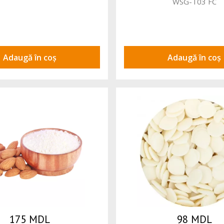
WSG-T03 FC
Adaugă în coș
Adaugă în coș
175 MDL
98 MDL