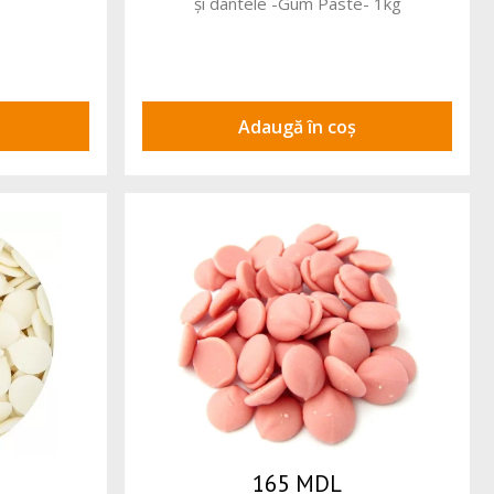
și dantele -Gum Paste- 1kg
Adaugă în coș
165 MDL