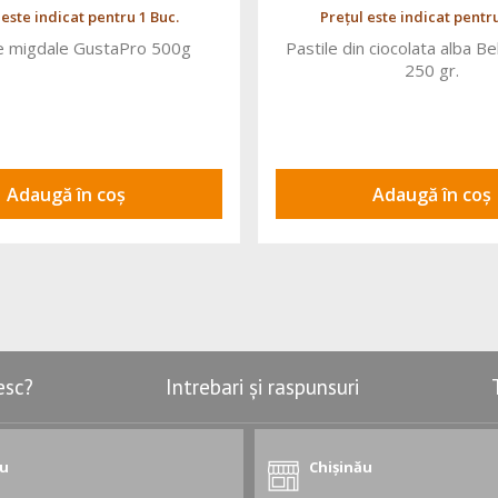
 este indicat pentru 1 Buc.
Prețul este indicat pentru
e migdale GustaPro 500g
Pastile din ciocolata alba B
250 gr.
Adaugă în coș
Adaugă în coș
esc?
Intrebari și raspunsuri
ău
Chișinău