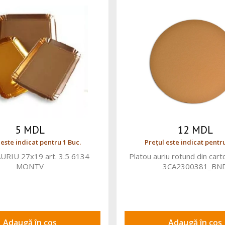
5 MDL
12 MDL
 este indicat pentru 1 Buc.
Prețul este indicat pentru
AURIU 27x19 art. 3.5 6134
Platou auriu rotund din car
MONTV
3CA2300381_BN
Adaugă în coș
Adaugă în coș