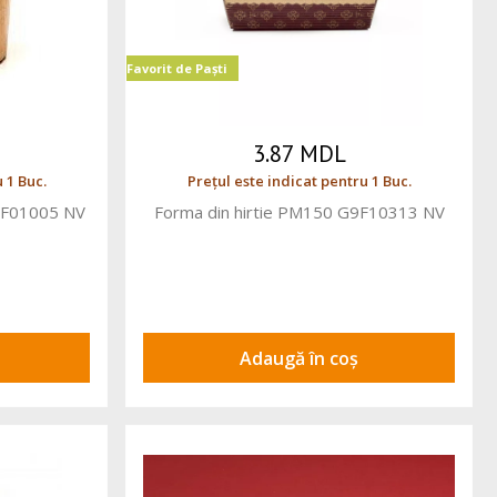
Favorit de Paști
3.87 MDL
 1 Buc.
Prețul este indicat pentru 1 Buc.
G9F01005 NV
Forma din hirtie PM150 G9F10313 NV
Adaugă în coș