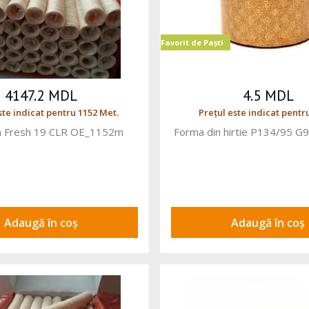
Favorit de Paști
4147.2 MDL
4.5 MDL
ste indicat pentru 1152 Met.
Prețul este indicat pentru
 Fresh 19 CLR OE_1152m
Forma din hirtie P134/95 
Adaugă în coș
Adaugă în coș