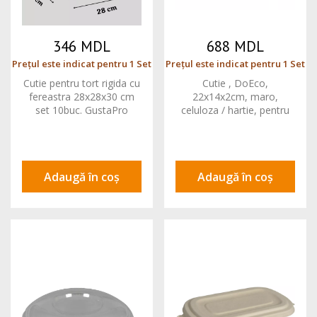
346 MDL
688 MDL
Prețul este indicat pentru 1 Set
Prețul este indicat pentru 1 Set
Cutie pentru tort rigida cu
Cutie , DoEco,
fereastra 28x28x30 cm
22x14x2cm, maro,
set 10buc. GustaPro
celuloza / hartie, pentru
tava delicatese, cu
fereastra 50 buc
Adaugă în coș
Adaugă în coș