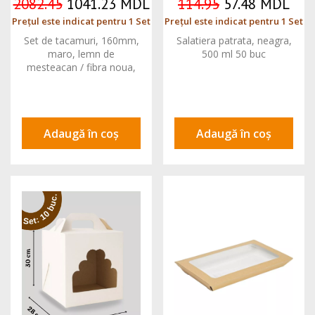
2082.45
1041.23 MDL
114.95
57.48 MDL
Prețul este indicat pentru 1 Set
Prețul este indicat pentru 1 Set
Set de tacamuri, 160mm,
Salatiera patrata, neagra,
maro, lemn de
500 ml 50 buc
mesteacan / fibra noua,
cu cutit, furculita si
servetel
Adaugă în coș
Adaugă în coș