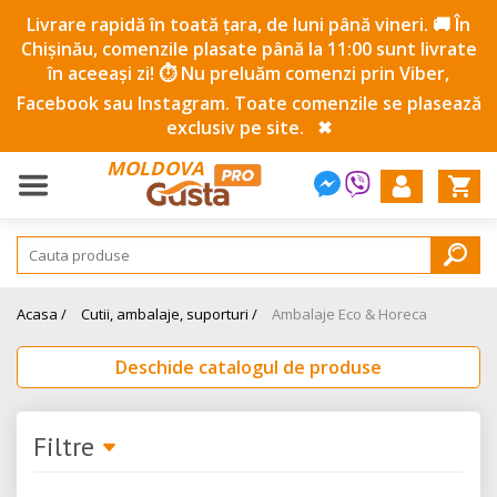
Livrare rapidă în toată țara, de luni până vineri. 🚚 În
Chișinău, comenzile plasate până la 11:00 sunt livrate
în aceeași zi! ⏱️ Nu preluăm comenzi prin Viber,
Facebook sau Instagram. Toate comenzile se plasează
exclusiv pe site.
✖
MOLDOVA
Acasa /
Cutii, ambalaje, suporturi /
Ambalaje Eco & Horeca
Deschide catalogul de produse
Filtre