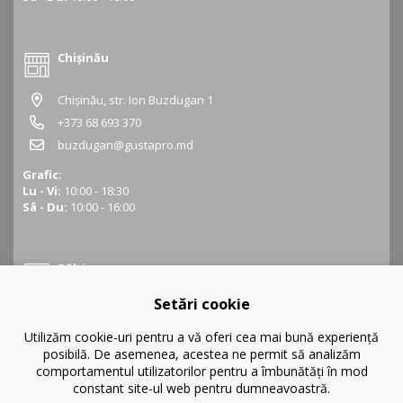
Chișinău
Chișinău, str. Ion Buzdugan 1
+373 68 693 370
buzdugan@gustapro.md
Grafic:
Lu - Vi:
10:00 - 18:30
Sâ - Du:
10:00 - 16:00
Bălți
Setări cookie
Bălți, str. Ștefan cel Mare 16
+373 68 452 945
Utilizăm cookie-uri pentru a vă oferi cea mai bună experiență
posibilă. De asemenea, acestea ne permit să analizăm
balti@gustapro.md
comportamentul utilizatorilor pentru a îmbunătăți în mod
Grafic:
constant site-ul web pentru dumneavoastră.
Lu - Vi:
09:00 - 19:00