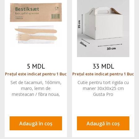
5 MDL
33 MDL
Prețul este indicat pentru 1 Buc
Prețul este indicat pentru 1 Buc
Set de tacamuri, 160mm,
Cutie pentru tort rigida cu
maro, lemn de
maner 30x30x25 cm
mesteacan / fibra noua,
Gusta Pro
cu cutit, furculita si
servetel GPR
Adaugă în coș
Adaugă în coș