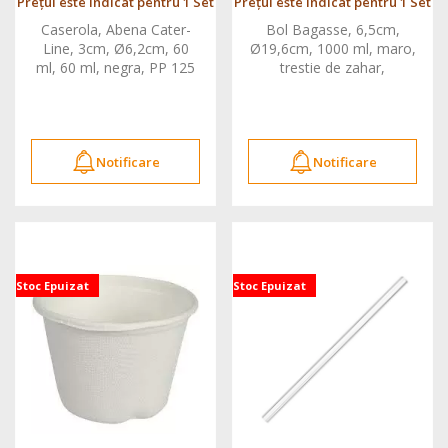
Prețul este indicat pentru 1 Set
Prețul este indicat pentru 1 Set
Caserola, Abena Cater-
Bol Bagasse, 6,5cm,
Line, 3cm, Ø6,2cm, 60
Ø19,6cm, 1000 ml, maro,
ml, 60 ml, negra, PP 125
trestie de zahar,
buc
compostabil 50 buc
Notificare
Notificare
Stoc Epuizat
Stoc Epuizat