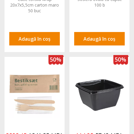
20x7x5,5cm carton maro
100 b
50 buc
Adaugă în coș
Adaugă în coș
50%
50%