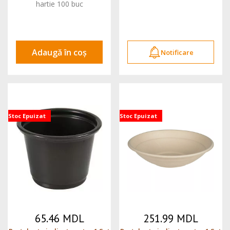
hartie 100 buc
Adaugă în coș
Notificare
Stoc Epuizat
Stoc Epuizat
65.46 MDL
251.99 MDL