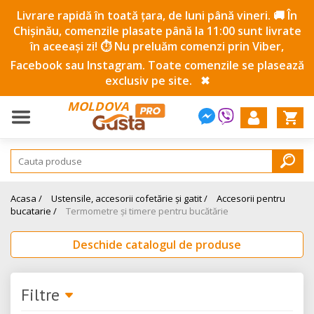
Livrare rapidă în toată țara, de luni până vineri. 🚚 În
Chișinău, comenzile plasate până la 11:00 sunt livrate
în aceeași zi! ⏱️ Nu preluăm comenzi prin Viber,
Facebook sau Instagram. Toate comenzile se plasează
exclusiv pe site.
✖
MOLDOVA
Acasa /
Ustensile, accesorii cofetărie și gatit /
Accesorii pentru
bucatarie /
Termometre și timere pentru bucătărie
Deschide catalogul de produse
Filtre