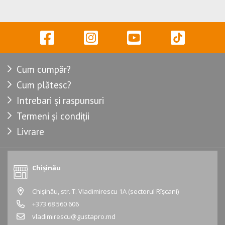
Cum cumpăr?
Cum plătesc?
Intrebari și raspunsuri
Termeni și condiții
Livrare
Chișinău
Chișinău, str. T. Vladimirescu 1A (sectorul Rîșcani)
+373 68 560 606
vladimirescu@gustapro.md