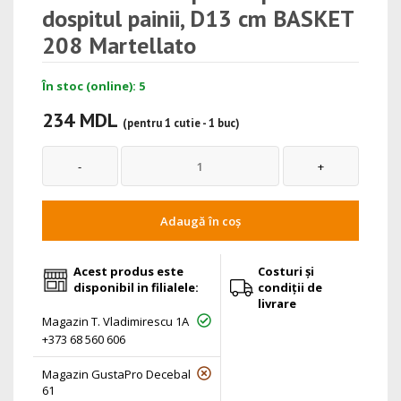
dospitul painii, D13 cm BASKET
208 Martellato
În stoc (online): 5
234 MDL
(pentru 1 cutie - 1 buc)
Adaugă în coș
Acest produs este
Costuri și
disponibil in filialele:
condiții de
livrare
Magazin T. Vladimirescu 1A
+373 68 560 606
Magazin GustaPro Decebal
61