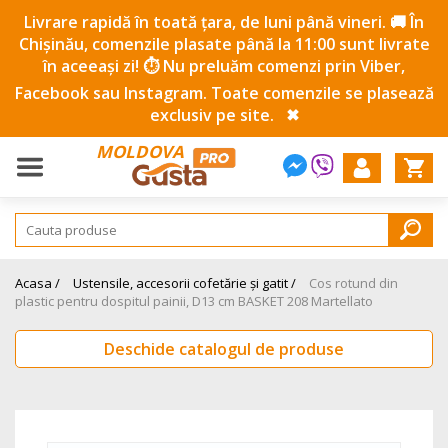
Livrare rapidă în toată țara, de luni până vineri. 🚚 În
Chișinău, comenzile plasate până la 11:00 sunt livrate
în aceeași zi! ⏱️ Nu preluăm comenzi prin Viber,
Facebook sau Instagram. Toate comenzile se plasează
exclusiv pe site.
✖
MOLDOVA
Acasa /
Ustensile, accesorii cofetărie și gatit /
Cos rotund din
plastic pentru dospitul painii, D13 cm BASKET 208 Martellato
Deschide catalogul de produse