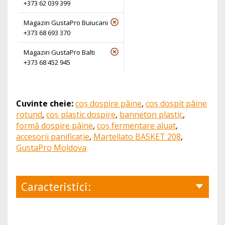
+373 62 039 399
Magazin GustaPro Buiucani
+373 68 693 370
Magazin GustaPro Balti
+373 68 452 945
Cuvinte cheie:
coș dospire pâine
,
coș dospit pâine
rotund
,
coș plastic dospire
,
banneton plastic
,
formă dospire pâine
,
coș fermentare aluat
,
accesorii panificație
,
Martellato BASKET 208
,
GustaPro Moldova
Caracteristici: