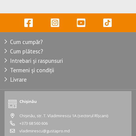
Cum cumpăr?
Cum plătesc?
Intrebari și raspunsuri
Termeni și condiții
Livrare
Chișinău
Chișinău, str. T. Vladimirescu 1A (sectorul Rîșcani)
+373 68 560 606
vladimirescu@gustapro.md