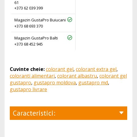
61
+373 62 039 399
Magazin GustaPro Buiucani
+373 68 693 370
Magazin GustaPro Balti
+373 68 452 945
Cuvinte cheie:
colorant gel
,
colorant extra gel
,
coloranti alimentari
,
colorant albastru
,
colorant gel
gustapro
,
gustapro moldova
,
gustapro md
,
gustapro livrare
Caracteristici: