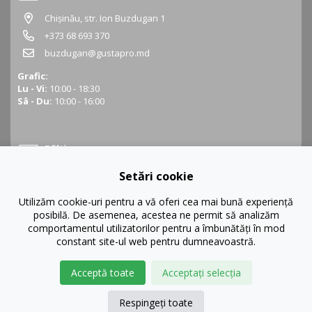
Chișinău, str. Ion Buzdugan 1
+373 68 693 370
buzdugan@gustapro.md
Grafic:
Lu - Vi:
10:00 - 18:30
Sâ - Du:
10:00 - 16:00
Bălți
Setări cookie
Bălți, str. Ștefan cel Mare 16
+373 68 452 945
Utilizăm cookie-uri pentru a vă oferi cea mai bună experiență
posibilă. De asemenea, acestea ne permit să analizăm
balti@gustapro.md
comportamentul utilizatorilor pentru a îmbunătăți în mod
Grafic:
constant site-ul web pentru dumneavoastră.
Lu - Vi:
09:00 - 19:00
Sâ - Du:
10:00 - 16:00
Acceptă toate
Acceptați selecția
Respingeți toate