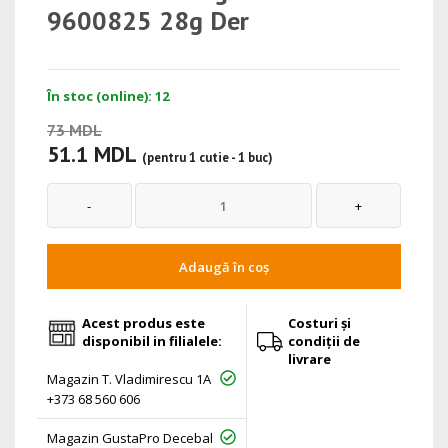
9600825 28g Der
În stoc (online): 12
73 MDL
51.1 MDL
(pentru 1 cutie - 1 buc)
Adaugă în coș
Acest produs este
Costuri și
disponibil in filialele:
condiții de
livrare
Magazin T. Vladimirescu 1A
+373 68 560 606
Magazin GustaPro Decebal