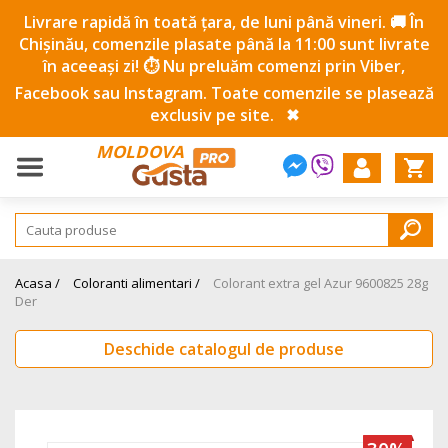
Livrare rapidă în toată țara, de luni până vineri. 🚚 În
Chișinău, comenzile plasate până la 11:00 sunt livrate
în aceeași zi! ⏱️ Nu preluăm comenzi prin Viber,
Facebook sau Instagram. Toate comenzile se plasează
exclusiv pe site.
✖
MOLDOVA
Acasa /
Coloranti alimentari /
Colorant extra gel Azur 9600825 28g
Der
Deschide catalogul de produse