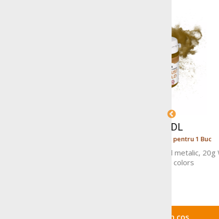
50 MDL
Prețul este indicat pentru 1 Buc
Prețul
Colorant alimentar in gel verde, 20g
Colorant 
WSG-T15 21 Food colours
A
Adaugă în coș