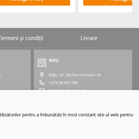
Termeni și condiții
Livrare
Bălți
1
Bălți, str. Ștefan cel Mare 16
+373 68 452 945
balti@gustapro.md
Grafic:
Lu - Vi:
09:00 - 19:00
Sâ - Du:
10:00 - 16:00
lizatorilor pentru a îmbunătăți în mod constant site-ul web pentru