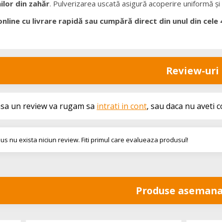
ilor din zahăr
. Pulverizarea uscată asigură acoperire uniformă și co
line cu livrare rapidă sau cumpără direct din unul din cele
Review-uri
asa un review va rugam sa
intrati in cont
, sau daca nu aveti 
us nu exista niciun review. Fiti primul care evalueaza produsul!
Produse asemana