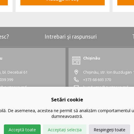
esc?
Intrebari și raspunsuri
ău
Chișinău
, bl. Decebal 61
Chișinău, str. Ion Buzdugan 
 039 399
+373 68 693 370
l@gustapro.md
buzdugan@gustapro.md
Grafic:
Setări cookie
 18:30
Lu - Vi:
10:00 - 18:30
- 16:00
Sâ - Du:
10:00 - 16:00
ibilă. De asemenea, acestea ne permit să analizăm comportamentul uti
dumneavoastră.
Acceptă toate
Acceptați selecția
Respingeți toate