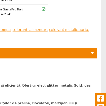
 693 370
n GustaPro Balti
 452 945
 pompa
,
coloranti alimentari
,
colorant metalic auriu.
și eficientă
. Oferă un efect
glitter metalic Gold
, ideal
rițelor de praline, ciocolatei, marțipanului și