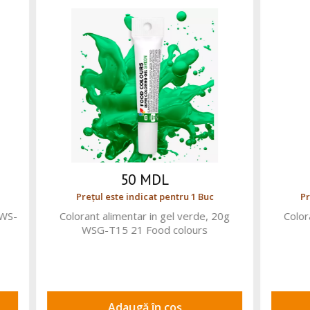
137 MDL
50 MDL
 este indicat pentru 1 Buc
Prețul este indicat pentru
pentru ciocolata alba 18 ml
Colorant lichid alimentar neg
zuriu OS-LC-060 FC
La23 21 Food colou
Adaugă în coș
Adaugă în coș