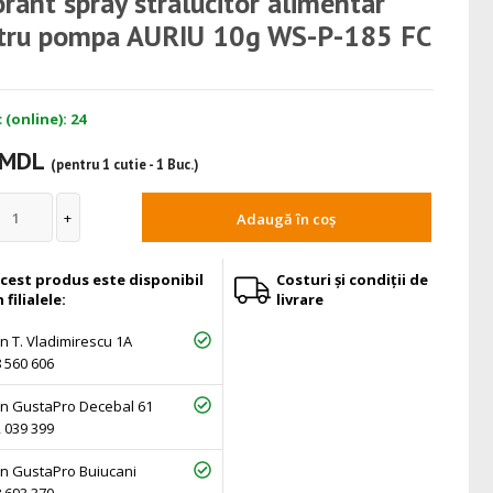
rant spray stralucitor alimentar
tru pompa AURIU 10g WS-P-185 FC
 (online): 24
 MDL
(pentru 1 cutie - 1 Buc.)
Adaugă în coș
cest produs este disponibil
Costuri și condiții de
n filialele:
livrare
 T. Vladimirescu 1A
 560 606
n GustaPro Decebal 61
 039 399
n GustaPro Buiucani