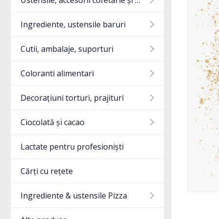
Ustensile, accesorii cofetărie și gatit
Ingrediente, ustensile baruri
Cutii, ambalaje, suporturi
Coloranti alimentari
Decorațiuni torturi, prajituri
Ciocolată și cacao
Lactate pentru profesioniști
Cărți cu rețete
Ingrediente & ustensile Pizza