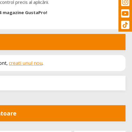
ntrol precis al aplicării.
 4 magazine GustaPro!
cont,
creati unul nou
.
toare