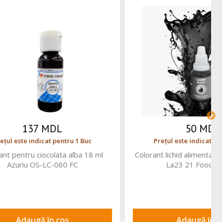
120 MDL
 1 Buc
Prețul este indicat pentru 1 Buc
ru, 20g WS-
Colorant spray alimentar cu pompa Ruby
rs
WS-P-1845 FC
Adaugă în coș