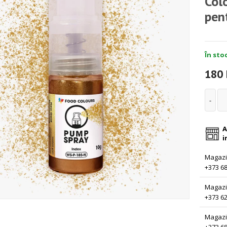
Colo
pen
În stoc
180
A
i
Magazin
+373 68
Magazi
+373 62
Magazi