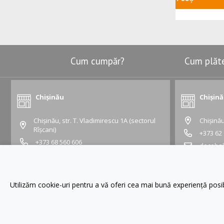
Cum cumpăr?
Cum plăt
Chișinău
Chișin
Chișinău, str. T. Vladimirescu 1A (sectorul
Chișinău
Rîșcani)
+373 62
+373 68 560 606
deceba
vladimirescu@gustapro.md
Grafic:
Grafic:
Lu - Vi:
10:00 -
Lu - Vi:
09:00 - 19:00
Sâ - Du:
10:00 
Utilizăm cookie-uri pentru a vă oferi cea mai bună experiență pos
Sâ - Du:
10:00 - 16:00