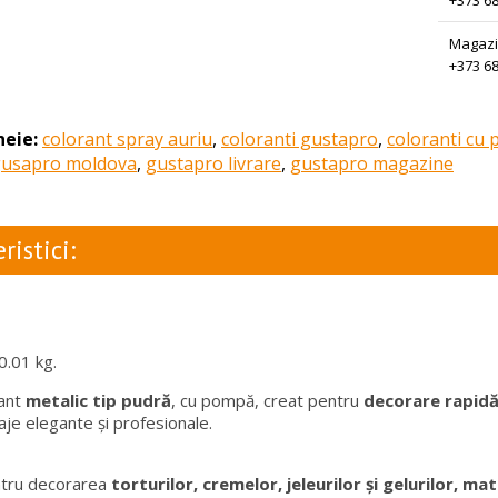
+373 68
Magazi
+373 68
heie:
colorant spray auriu
,
coloranti gustapro
,
coloranti cu
 gusapro moldova
,
gustapro livrare
,
gustapro magazine
ristici:
0.01 kg.
rant
metalic tip pudră
, cu pompă, creat pentru
decorare rapidă 
aje elegante și profesionale.
ntru decorarea
torturilor, cremelor, jeleurilor și gelurilor, mat