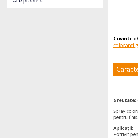
Alte produse
Cuvinte c
coloranti
Caracte
Greutate:
Spray colo
pentru finis
Aplicații:
Potrivit pe