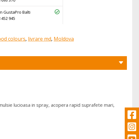
 693 370
n GustaPro Balti
 452 945
ood colours
,
livrare md
,
Moldova
Emulsie lucioasa in spray, acopera rapid suprafete mari,