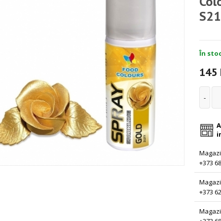
Col
S21
În stoc
145
A
i
Magazin
+373 68
Magazi
+373 62
Magazi