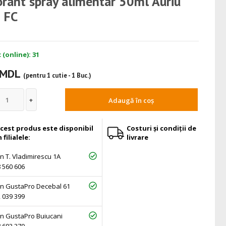
orant spray alimentar 50ml Auriu
 FC
 (online): 31
 MDL
(pentru 1 cutie - 1 Buc.)
Adaugă în coș
cest produs este disponibil
Costuri și condiții de
n filialele:
livrare
 T. Vladimirescu 1A
 560 606
n GustaPro Decebal 61
 039 399
n GustaPro Buiucani