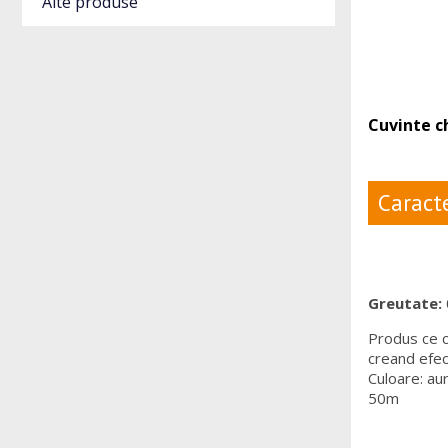
Alte produse
Cuvinte c
Caracte
Greutate:
Produs ce c
creand efect
Culoare: aur
50m