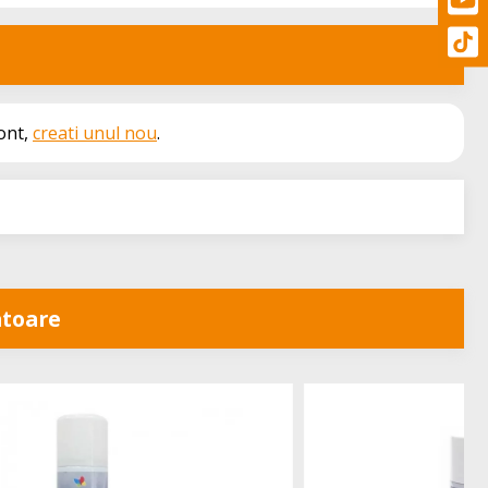
cont,
creati unul nou
.
toare