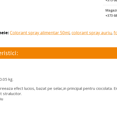
+373 68
Magazi
+373 68
heie:
Colorant spray alimentar 50ml
,
colorant spray auriu
,
f
ristici:
0.05 kg.
reeaza efect lucios, bazat pe selac,in principal pentru ciocolata. 
 stralucitor.
iu