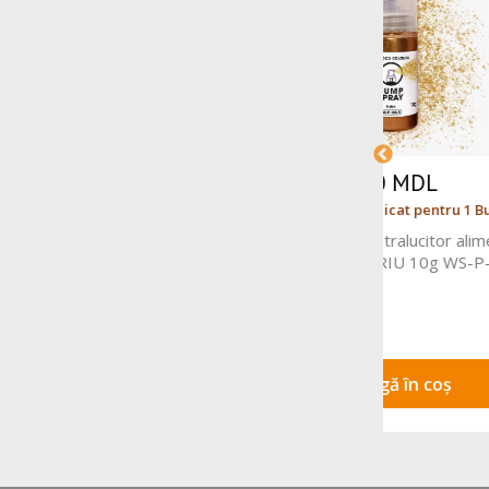
430 MDL
Prețul este indicat pentru 1 Buc.
Prețul
Colorant spray alimentar 250ml VELVET
Colorant s
Galben V01 FC
Adaugă în coș