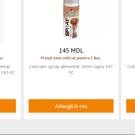
430 MDL
240 MDL
 este indicat pentru 1 Buc.
Prețul este indicat pentru
pray alimentar 250ml VELVET
Colorant spray alimentar
Oranj V05 FC
Zmeura 100ml V16b-1
Adaugă în coș
Adaugă în coș