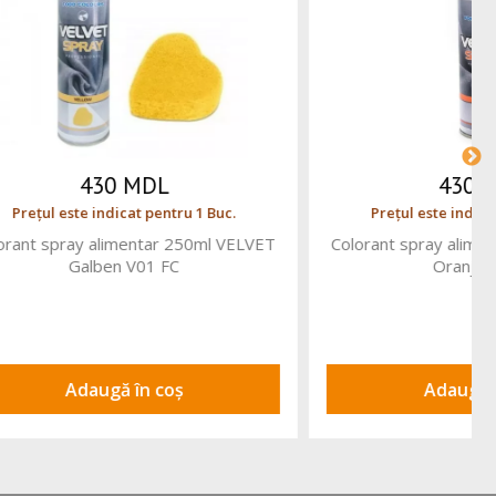
336 MDL
 1 Buc
Prețul este indicat pentru 1 Buc.
 VELVET
Colorant spray alimentar 250ml Auriu
 FC
S20 FC
Adaugă în coș