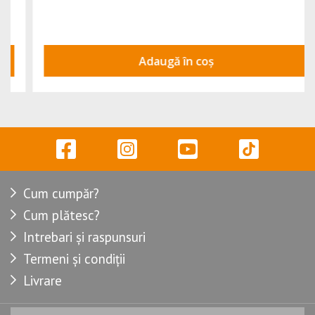
Adaugă în coș
Cum cumpăr?
Cum plătesc?
Intrebari și raspunsuri
Termeni și condiții
Livrare