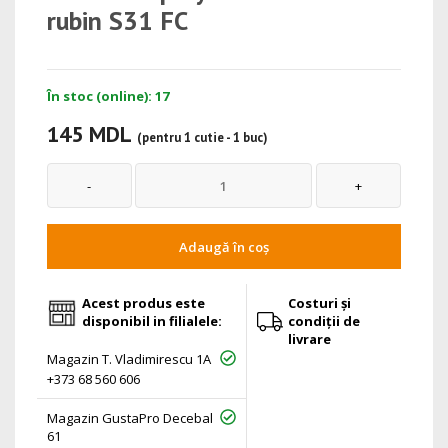
rubin S31 FC
În stoc (online): 17
145 MDL
(pentru 1 cutie - 1 buc)
Adaugă în coș
Acest produs este
Costuri și
disponibil in filialele:
condiții de
livrare
Magazin T. Vladimirescu 1A
+373 68 560 606
Magazin GustaPro Decebal
61