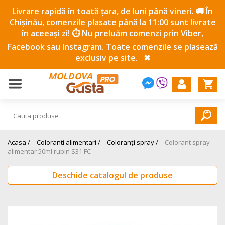
Livrare rapidă în toată țara, de luni până vineri. 🚚 În
Chișinău, comenzile plasate până la 11:00 sunt livrate
în aceeași zi! ⏱️ Nu preluăm comenzi prin Viber,
Facebook sau Instagram. Toate comenzile se plasează
exclusiv pe site.
✖
MOLDOVA
Acasa /
Coloranti alimentari /
Coloranți spray /
Colorant spray
alimentar 50ml rubin S31 FC
Deschide catalogul de produse