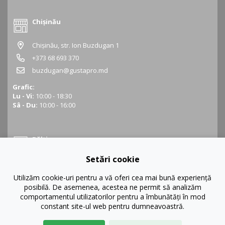
Chișinău
Chișinău, str. Ion Buzdugan 1
+373 68 693 370
buzdugan@gustapro.md
Grafic:
Lu - Vi:
10:00 - 18:30
Sâ - Du:
10:00 - 16:00
Bălți
Setări cookie
Bălți, str. Ștefan cel Mare 16
+373 68 452 945
Utilizăm cookie-uri pentru a vă oferi cea mai bună experiență
posibilă. De asemenea, acestea ne permit să analizăm
balti@gustapro.md
comportamentul utilizatorilor pentru a îmbunătăți în mod
Grafic:
constant site-ul web pentru dumneavoastră.
Lu - Vi:
09:00 - 19:00
Sâ - Du:
10:00 - 16:00