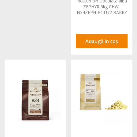
Picaturi din ciocolata alba
ZEPHYR 5kg CHW-
N34ZEPH-E4-U72 BARRY
Adaugă în coș