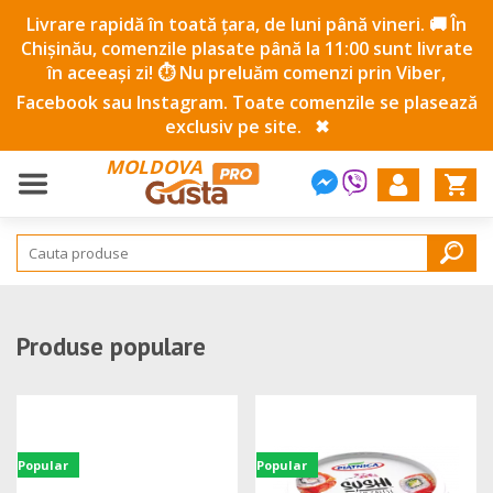
Livrare rapidă în toată țara, de luni până vineri. 🚚 În
Chișinău, comenzile plasate până la 11:00 sunt livrate
în aceeași zi! ⏱️ Nu preluăm comenzi prin Viber,
Facebook sau Instagram. Toate comenzile se plasează
exclusiv pe site.
✖
MOLDOVA
Produse populare
Popular
Popular