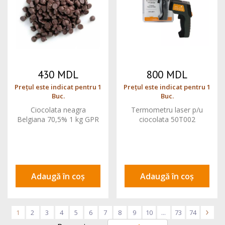
430 MDL
800 MDL
Prețul este indicat pentru 1
Prețul este indicat pentru 1
Buc.
Buc.
Ciocolata neagra
Termometru laser p/u
Belgiana 70,5% 1 kg GPR
ciocolata 50T002
Adaugă în coș
Adaugă în coș
1
2
3
4
5
6
7
8
9
10
...
73
74
>