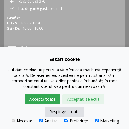
+373 68 693 370
buzdugan@gustapro.md
Grafic:
Lu - Vi:
10:00 - 18:30
Sâ - Du:
10:00 - 16:00
Bălți
Setări cookie
Bălți, str. Ștefan cel Mare 16
+373 68 452 945
Utilizăm cookie-uri pentru a vă oferi cea mai bună experiență
posibilă. De asemenea, acestea ne permit să analizăm
balti@gustapro.md
comportamentul utilizatorilor pentru a îmbunătăți în mod
Grafic:
constant site-ul web pentru dumneavoastră.
Lu - Vi:
09:00 - 19:00
Sâ - Du:
10:00 - 16:00
Acceptă toate
Acceptați selecția
Respingeți toate
Necesar
Analize
Preferințe
Marketing
© GustaPRO 2026