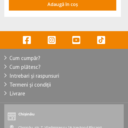
Adaugă în coș
Cum cumpăr?
Cum plătesc?
Intrebari și raspunsuri
Termeni și condiții
Livrare
Chișinău
Chișinău, str. T. Vladimirescu 1A (sectorul Rîșcani)