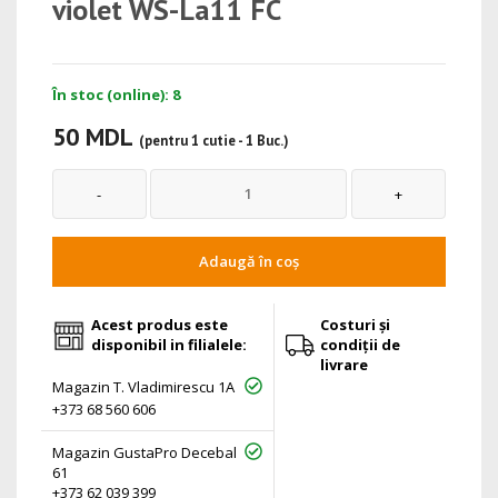
violet WS-La11 FC
În stoc (online): 8
50 MDL
(pentru 1 cutie - 1 Buc.)
Adaugă în coș
Acest produs este
Costuri și
disponibil in filialele:
condiții de
livrare
Magazin T. Vladimirescu 1A
+373 68 560 606
Magazin GustaPro Decebal
61
+373 62 039 399