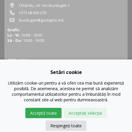
Chișinău, str. Ion Buzdugan 1
+373 68 693 370
buzdugan@gustapro.md
Grafic:
Lu - Vi:
10:00 - 18:30
Sâ - Du:
10:00 - 16:00
Bălți
Setări cookie
Bălți, str. Ștefan cel Mare 16
+373 68 452 945
Utilizăm cookie-uri pentru a vă oferi cea mai bună experiență
posibilă. De asemenea, acestea ne permit să analizăm
balti@gustapro.md
comportamentul utilizatorilor pentru a îmbunătăți în mod
Grafic:
constant site-ul web pentru dumneavoastră.
Lu - Vi:
09:00 - 19:00
Sâ - Du:
10:00 - 16:00
Acceptă toate
Acceptați selecția
Respingeți toate