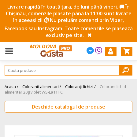
Livrare rapidă în toată țara, de luni până vineri. 🚚 În
Chișinău, comenzile plasate până la 11:00 sunt livrate
în aceeași zi! ⏱️ Nu preluăm comenzi prin Viber,
Facebook sau Instagram. Toate comenzile se plasează
exclusiv pe site.
✖
MOLDOVA
Acasa /
Coloranti alimentari /
Coloranți lichizi /
Colorant lichid
alimentar 20g violet WS-La11 FC
Deschide catalogul de produse