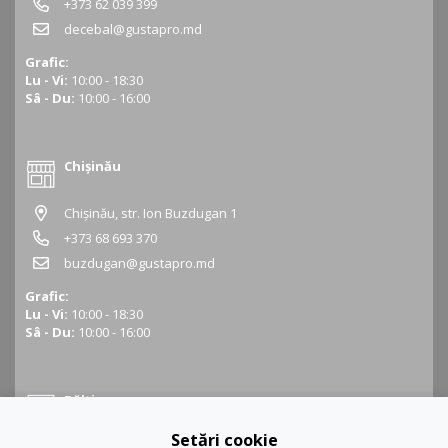
+373 62 039 399
decebal@gustapro.md
Grafic:
Lu - Vi:
10:00 - 18:30
Sâ - Du:
10:00 - 16:00
Chișinău
Chișinău, str. Ion Buzdugan 1
+373 68 693 370
buzdugan@gustapro.md
Grafic:
Lu - Vi:
10:00 - 18:30
Sâ - Du:
10:00 - 16:00
Bălți
Setări cookie
Bălți, str. Ștefan cel Mare 16