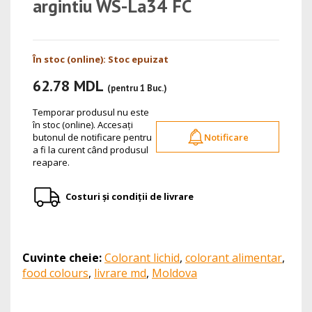
argintiu WS-La34 FC
În stoc (online): Stoc epuizat
62.78 MDL
(pentru 1 Buc.)
Temporar produsul nu este
în stoc (online). Accesați
butonul de notificare pentru
Notificare
a fi la curent când produsul
reapare.
Costuri și condiții de livrare
Cuvinte cheie:
Colorant lichid
,
colorant alimentar
,
food colours
,
livrare md
,
Moldova