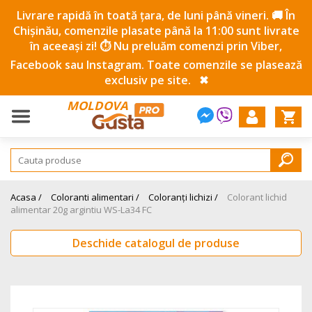
Livrare rapidă în toată țara, de luni până vineri. 🚚 În
Chișinău, comenzile plasate până la 11:00 sunt livrate
în aceeași zi! ⏱️ Nu preluăm comenzi prin Viber,
Facebook sau Instagram. Toate comenzile se plasează
exclusiv pe site.
✖
MOLDOVA
Acasa /
Coloranti alimentari /
Coloranți lichizi /
Colorant lichid
alimentar 20g argintiu WS-La34 FC
Deschide catalogul de produse