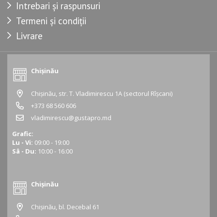
Intrebari și raspunsuri
Termeni și condiții
Livrare
Chișinău
Chișinău, str. T. Vladimirescu 1A (sectorul Rîșcani)
+373 68 560 606
vladimirescu@gustapro.md
Grafic:
Lu - Vi:
09:00 - 19:00
Sâ - Du:
10:00 - 16:00
Chișinău
Chișinău, bl. Decebal 61