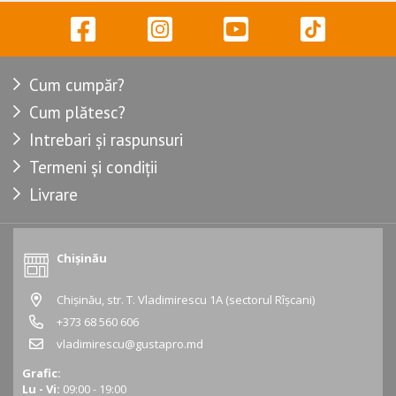
Cum cumpăr?
Cum plătesc?
Intrebari și raspunsuri
Termeni și condiții
Livrare
Chișinău
Chișinău, str. T. Vladimirescu 1A (sectorul Rîșcani)
+373 68 560 606
vladimirescu@gustapro.md
Grafic:
Lu - Vi:
09:00 - 19:00