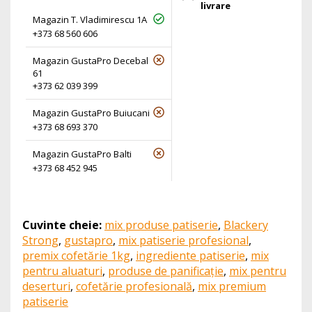
livrare
Magazin T. Vladimirescu 1A
+373 68 560 606
Magazin GustaPro Decebal
61
+373 62 039 399
Magazin GustaPro Buiucani
+373 68 693 370
Magazin GustaPro Balti
+373 68 452 945
Cuvinte cheie:
mix produse patiserie
,
Blackery
Strong
,
gustapro
,
mix patiserie profesional
,
premix cofetărie 1kg
,
ingrediente patiserie
,
mix
pentru aluaturi
,
produse de panificație
,
mix pentru
deserturi
,
cofetărie profesională
,
mix premium
patiserie