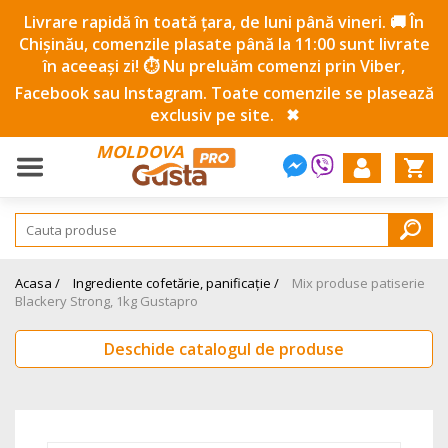
Livrare rapidă în toată țara, de luni până vineri. 🚚 În
Chișinău, comenzile plasate până la 11:00 sunt livrate
în aceeași zi! ⏱️ Nu preluăm comenzi prin Viber,
Facebook sau Instagram. Toate comenzile se plasează
exclusiv pe site.
✖
MOLDOVA
Acasa /
Ingrediente cofetărie, panificație /
Mix produse patiserie
Blackery Strong, 1kg Gustapro
Deschide catalogul de produse