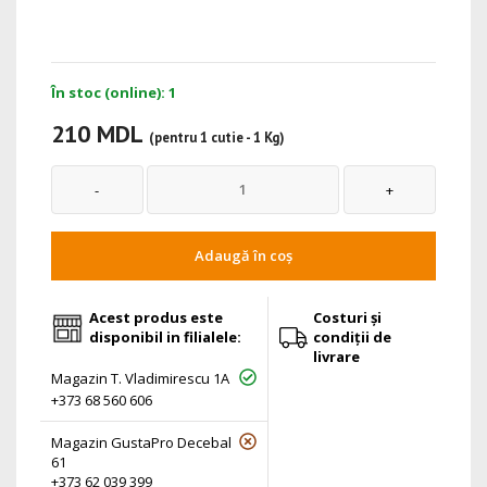
În stoc (online): 1
210 MDL
(pentru 1 cutie - 1 Kg)
Adaugă în coș
Acest produs este
Costuri și
disponibil in filialele:
condiții de
livrare
Magazin T. Vladimirescu 1A
+373 68 560 606
Magazin GustaPro Decebal
61
+373 62 039 399