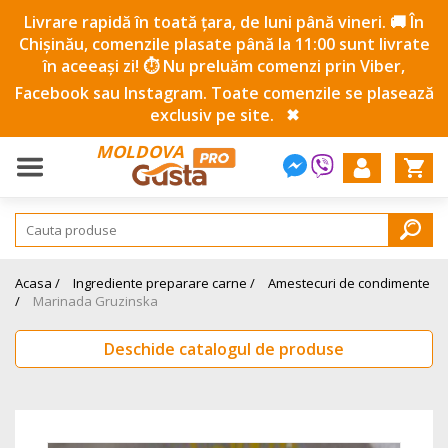
Livrare rapidă în toată țara, de luni până vineri. 🚚 În
Chișinău, comenzile plasate până la 11:00 sunt livrate
în aceeași zi! ⏱️ Nu preluăm comenzi prin Viber,
Facebook sau Instagram. Toate comenzile se plasează
exclusiv pe site.
✖
MOLDOVA
Acasa /
Ingrediente preparare carne /
Amestecuri de condimente
/
Marinada Gruzinska
Deschide catalogul de produse