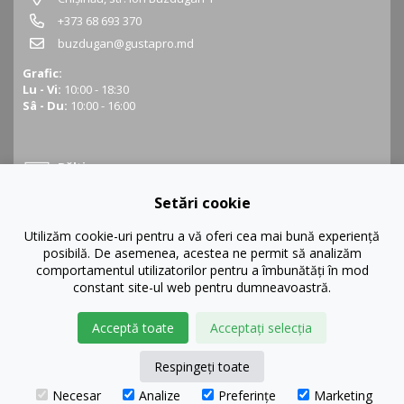
+373 68 693 370
buzdugan@gustapro.md
Grafic:
Lu - Vi:
10:00 - 18:30
Sâ - Du:
10:00 - 16:00
Bălți
Setări cookie
Bălți, str. Ștefan cel Mare 16
+373 68 452 945
Utilizăm cookie-uri pentru a vă oferi cea mai bună experiență
posibilă. De asemenea, acestea ne permit să analizăm
balti@gustapro.md
comportamentul utilizatorilor pentru a îmbunătăți în mod
Grafic:
constant site-ul web pentru dumneavoastră.
Lu - Vi:
09:00 - 19:00
Sâ - Du:
10:00 - 16:00
Acceptă toate
Acceptați selecția
Respingeți toate
Necesar
Analize
Preferințe
Marketing
© GustaPRO 2026