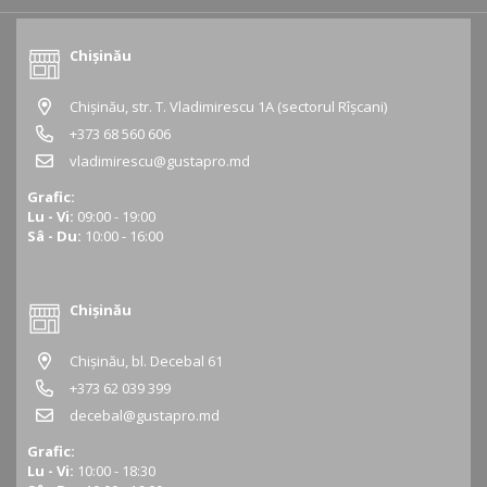
Chișinău
Chișinău, str. T. Vladimirescu 1A (sectorul Rîșcani)
+373 68 560 606
vladimirescu@gustapro.md
Grafic:
Lu - Vi:
09:00 - 19:00
Sâ - Du:
10:00 - 16:00
Chișinău
Chișinău, bl. Decebal 61
+373 62 039 399
decebal@gustapro.md
Grafic:
Lu - Vi:
10:00 - 18:30