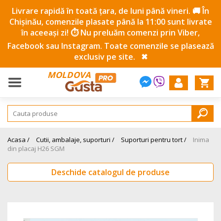
Livrare rapidă în toată țara, de luni până vineri. 🚚 În
Chișinău, comenzile plasate până la 11:00 sunt livrate
în aceeași zi! ⏱️ Nu preluăm comenzi prin Viber,
Facebook sau Instagram. Toate comenzile se plasează
exclusiv pe site.
✖
MOLDOVA
Acasa /
Cutii, ambalaje, suporturi /
Suporturi pentru tort /
Inima
din placaj H26 SGM
Deschide catalogul de produse