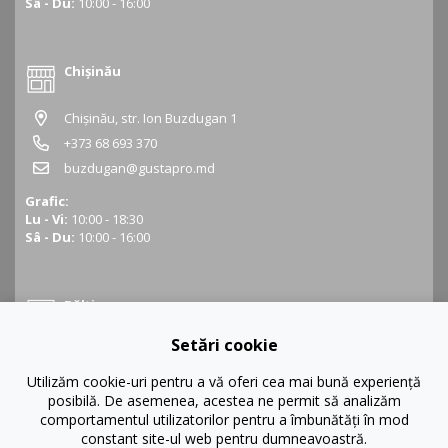
Sâ - Du:
10:00 - 16:00
Chișinău
Chișinău, str. Ion Buzdugan 1
+373 68 693 370
buzdugan@gustapro.md
Grafic:
Lu - Vi:
10:00 - 18:30
Sâ - Du:
10:00 - 16:00
Bălți
Setări cookie
Bălți, str. Ștefan cel Mare 16
+373 68 452 945
Utilizăm cookie-uri pentru a vă oferi cea mai bună experiență
posibilă. De asemenea, acestea ne permit să analizăm
balti@gustapro.md
comportamentul utilizatorilor pentru a îmbunătăți în mod
Grafic:
constant site-ul web pentru dumneavoastră.