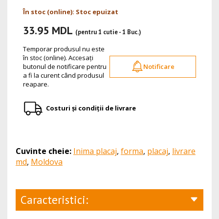
În stoc (online): Stoc epuizat
33.95 MDL
(pentru 1 cutie - 1 Buc.)
Temporar produsul nu este
în stoc (online). Accesați
butonul de notificare pentru
Notificare
a fi la curent când produsul
reapare.
Costuri și condiții de livrare
Cuvinte cheie:
Inima placaj
,
forma
,
placaj
,
livrare
md
,
Moldova
Caracteristici: