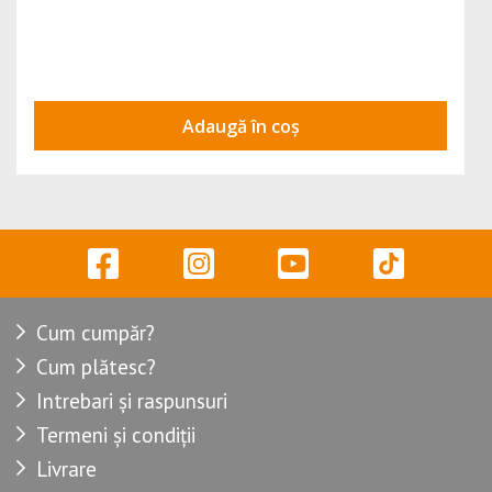
Adaugă în coș
Cum cumpăr?
Cum plătesc?
Intrebari și raspunsuri
Termeni și condiții
Livrare