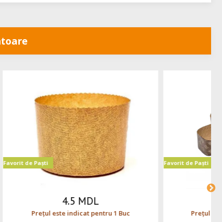
toare
Favorit de Paști
6 MDL
 1 Buc
Prețul este indicat pentru 1 Buc.