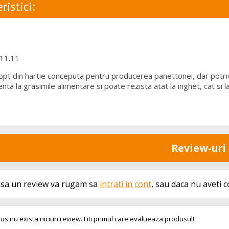
ristici:
11.11
pt din hartie conceputa pentru producerea panettonei, dar potrivit
nta la grasimile alimentare si poate rezista atat la inghet, cat si 
Review-uri
asa un review va rugam sa
intrati in cont
, sau daca nu aveti 
us nu exista niciun review. Fiti primul care evalueaza produsul!