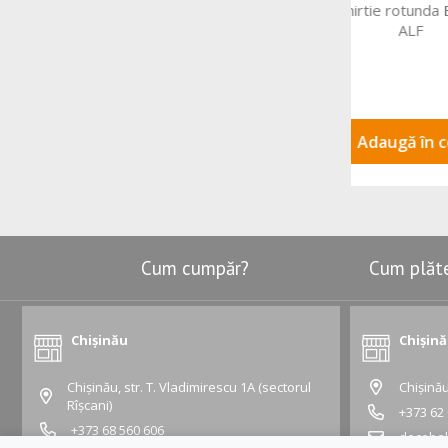
Forma din hirtie rotunda BASSO 200x65
Forma din
ALF
Adaugă în coș
Cum cumpăr?
Cum plăt
Chișinău
Chișin
Chișinău, str. T. Vladimirescu 1A (sectorul
Chișinău
Rîșcani)
+373 62
+373 68 560 606
deceba