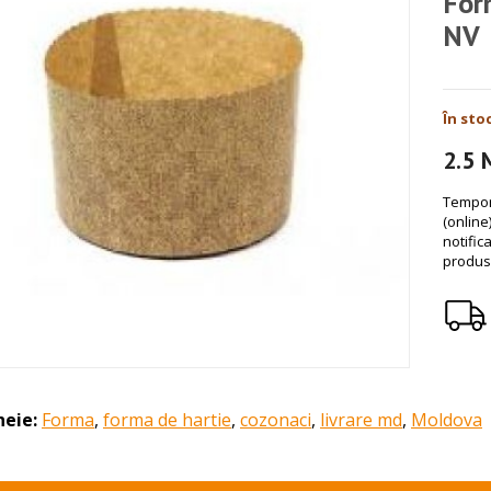
For
NV
În sto
2.5
Tempora
(online
notific
produs
heie:
Forma
,
forma de hartie
,
cozonaci
,
livrare md
,
Moldova