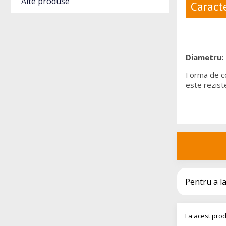
Alte produse
Caracte
Diametru:
Forma de co
este reziste
Pentru a l
La acest prod