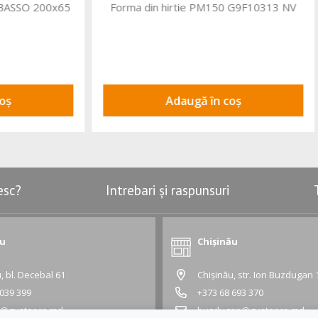
 hirtie PM150 G9F10313 NV
Forma din hirtie P165/135 
Adaugă în coș
Adaugă în coș
esc?
Intrebari și raspunsuri
ău
Chișinău
, bl. Decebal 61
Chișinău, str. Ion Buzdugan 
 039 399
+373 68 693 370
l@gustapro.md
buzdugan@gustapro.md