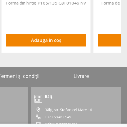
G9F01046 NV
Forma de hirtie GR750 G9F02087 NV
Adaugă în coș
Termeni și condiții
Livrare
Bălți
1
Bălți, str. Ștefan cel Mare 16
+373 68 452 945
balti@gustapro.md