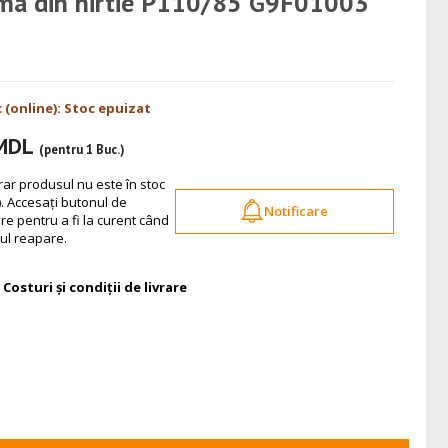
ma din hirtie P110/85 G9F01003
c (online): Stoc epuizat
 MDL
(pentru 1 Buc.)
r produsul nu este în stoc
). Accesați butonul de
Notificare
are pentru a fi la curent când
ul reapare.
Costuri și condiții de livrare