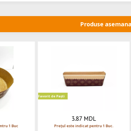
Produse asemana
Favorit de Paști
3.87 MDL
4.5 MDL
 este indicat pentru 1 Buc.
Prețul este indicat pentru