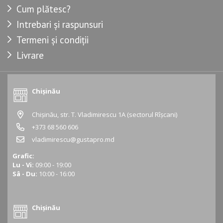
Cum plătesc?
Intrebari și raspunsuri
Termeni și condiții
Livrare
Chișinău
Chișinău, str. T. Vladimirescu 1A (sectorul Rîșcani)
+373 68 560 606
vladimirescu@gustapro.md
Grafic:
Lu - Vi:
09:00 - 19:00
Sâ - Du:
10:00 - 16:00
Chișinău