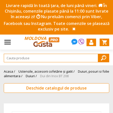
Livrare rapidă în toată țara, de luni până vineri. 🚚 În
Chișinău, comenzile plasate până la 11:00 sunt livrate
în aceeași zi! ⏱️ Nu preluăm comenzi prin Viber,
Facebook sau Instagram. Toate comenzile se plasează
exclusiv pe site.
✖
MOLDOVA
Acasa /
Ustensile, accesorii cofetărie și gatit /
Duiuri, posuri si folie
alimentara /
Duiuri /
Dui din Inox BT 208
Deschide catalogul de produse