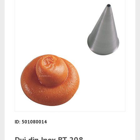
ID: 501080014
Dui din Inox BT 208