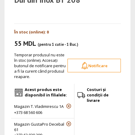
În stoc (online): 0
55 MDL
(pentru 1 cutie - 1 Buc.)
Temporar produsul nu este
în stoc (online). Accesați
butonul de notificare pentru
Notificare
a fi la curent când produsul
reapare.
Acest produs este
Costuri și
disponibil in filialele:
condiții de
livrare
Magazin T. Vladimirescu 1A
+373 68 560 606
Magazin GustaPro Decebal
61
+373 62 039 399