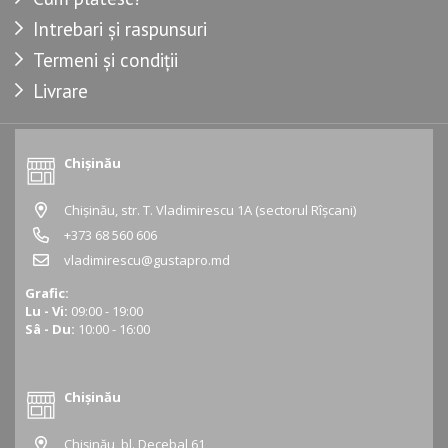
Intrebari și raspunsuri
Termeni și condiții
Livrare
Chișinău
Chișinău, str. T. Vladimirescu 1A (sectorul Rîșcani)
+373 68 560 606
vladimirescu@gustapro.md
Grafic:
Lu - Vi:
09:00 - 19:00
Sâ - Du:
10:00 - 16:00
Chișinău
Chișinău, bl. Decebal 61