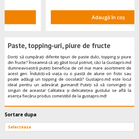
Adaugă în coș
Paste, topping-uri, piure de fructe
Doriți să cumpărați diferite tipuri de paste dulci, topping și piure
din fructe? Înseamnă că ați găsit locul potrivit, căci la Gustapro.md
dumneavoastră puteți beneficia de cel mai mare asortiment de
acest gen. Îndulciți-vă viața cu o pastă de alune ori fistic sau
poate adăugi un topping de ciocolată? Gustapro.md este locul
ideal pentru un adevărat gurmand! Puteți să vă convingeți și
singuri de aceasta! Calitatea și delicatețea gustului se află la
esența fiecărui produs comestibil de la gustapro.md!
Sortare dupa