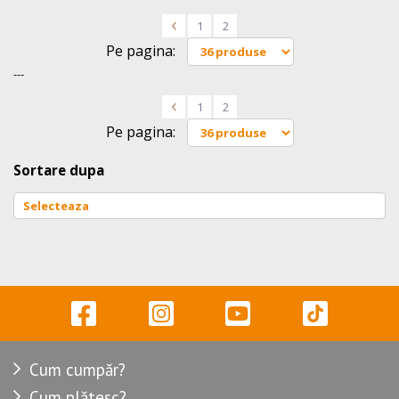
<
1
2
Pe pagina:
---
<
1
2
Pe pagina:
Sortare dupa
Cum cumpăr?
Cum plătesc?