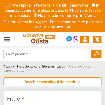
Livrare rapidă în toată țara, de luni până vineri. 🚚 În
Chișinău, comenzile plasate până la 11:00 sunt livrate
în aceeași zi! ⏱️ Nu preluăm comenzi prin Viber,
Facebook sau Instagram. Toate comenzile se plasează
exclusiv pe site.
✖
MOLDOVA
Acasa /
Ingrediente cofetărie, panificație /
Paste, topping-uri,
piure de fructe
Deschide catalogul de produse
Filtre