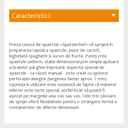
Caracteristici:
Presa clasică de spaetzle »Spätzlechef« vă sprijină în
prepararea rapidă a spaetzle, piure de cartofi,
înghețată spaghetti și sucuri de fructe. Puteți crea
spaetzle uniform, stabil dimensional prin simpla apăsare
a brațelor pârghiei împreună. Aspectul special de
spaetzle - ca răzuit manual - este creat cu ajutorul
perforației alungite (lungimea fantei: aprox. 7 mm).
Ușurința în utilizare este susținută de faptul că mânerul
inferior este turtit special, astfel încât să poată fi
așezat pe marginile unui vas sau vas. Cele trei zăvoare
de sprijin oferă flexibilitate pentru o strângere fermă a
containerelor de diferite dimensiuni.