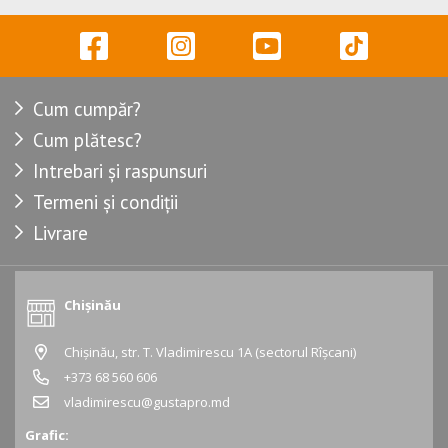
Cum cumpăr?
Cum plătesc?
Intrebari și raspunsuri
Termeni și condiții
Livrare
Chișinău
Chișinău, str. T. Vladimirescu 1A (sectorul Rîșcani)
+373 68 560 606
vladimirescu@gustapro.md
Grafic: