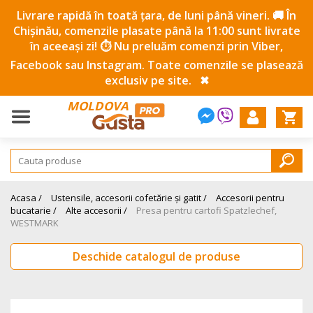
Livrare rapidă în toată țara, de luni până vineri. 🚚 În
Chișinău, comenzile plasate până la 11:00 sunt livrate
în aceeași zi! ⏱️ Nu preluăm comenzi prin Viber,
Facebook sau Instagram. Toate comenzile se plasează
exclusiv pe site.
✖
MOLDOVA
Acasa /
Ustensile, accesorii cofetărie și gatit /
Accesorii pentru
bucatarie /
Alte accesorii /
Presa pentru cartofi Spatzlechef,
WESTMARK
Deschide catalogul de produse