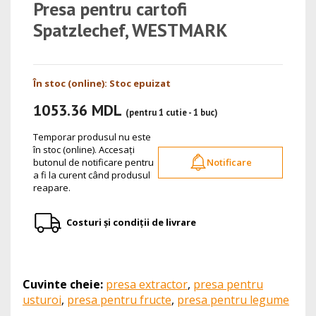
Presa pentru cartofi
Spatzlechef, WESTMARK
În stoc (online): Stoc epuizat
1053.36 MDL
(pentru 1 cutie - 1 buc)
Temporar produsul nu este
în stoc (online). Accesați
butonul de notificare pentru
Notificare
a fi la curent când produsul
reapare.
Costuri și condiții de livrare
Cuvinte cheie:
presa extractor
,
presa pentru
usturoi
,
presa pentru fructe
,
presa pentru legume