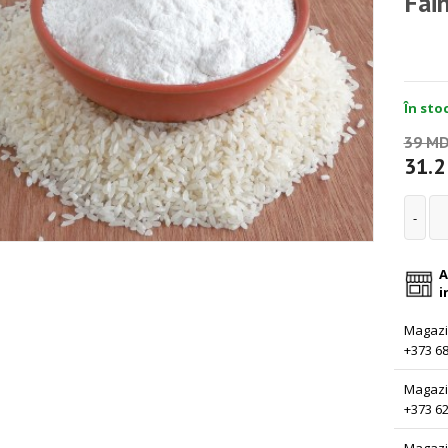
Fai
În stoc
39 M
31.
A
i
Magazin
+373 68
Magazi
+373 62