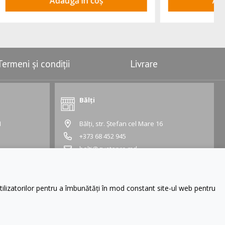
Adaugă în coș
Termeni și condiții
Livrare
Bălți
1
Bălți, str. Ștefan cel Mare 16
+373 68 452 945
balti@gustapro.md
Grafic:
Lu - Vi:
09:00 - 19:00
Sâ - Du:
10:00 - 16:00
lizatorilor pentru a îmbunătăți în mod constant site-ul web pentru