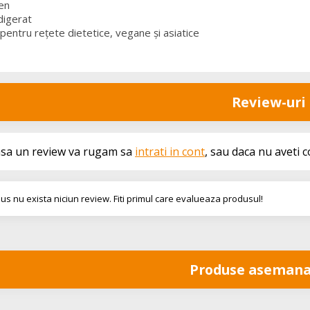
en
digerat
 pentru rețete dietetice, vegane și asiatice
Review-uri
asa un review va rugam sa
intrati in cont
, sau daca nu aveti 
us nu exista niciun review. Fiti primul care evalueaza produsul!
Produse asemana