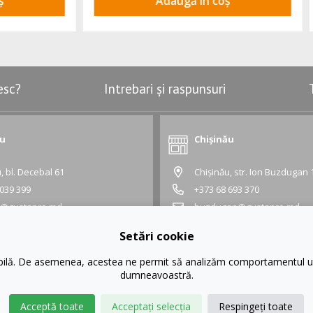
Adaugă în coș
Adaugă în coș
esc?
Intrebari și raspunsuri
ău
Chișinău
, bl. Decebal 61
Chișinău, str. Ion Buzdugan 
 039 399
+373 68 693 370
l@gustapro.md
buzdugan@gustapro.md
Grafic:
Setări cookie
 18:30
Lu - Vi:
10:00 - 18:30
- 16:00
Sâ - Du:
10:00 - 16:00
ibilă. De asemenea, acestea ne permit să analizăm comportamentul uti
dumneavoastră.
Acceptă toate
Acceptați selecția
Respingeți toate