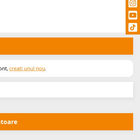
cont,
creati unul nou
.
toare