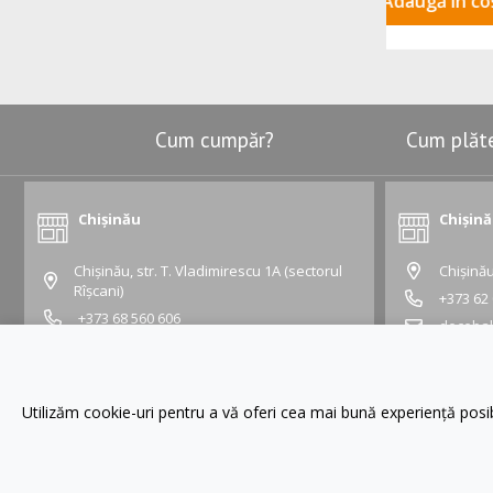
Adaugă în coș
Cum cumpăr?
Cum plăt
Chișinău
Chișin
Chișinău, str. T. Vladimirescu 1A (sectorul
Chișinău
Rîșcani)
+373 62
+373 68 560 606
deceba
vladimirescu@gustapro.md
Grafic:
Grafic:
Lu - Vi:
10:00 -
Lu - Vi:
09:00 - 19:00
Sâ - Du:
10:00 
Utilizăm cookie-uri pentru a vă oferi cea mai bună experiență pos
Sâ - Du:
10:00 - 16:00