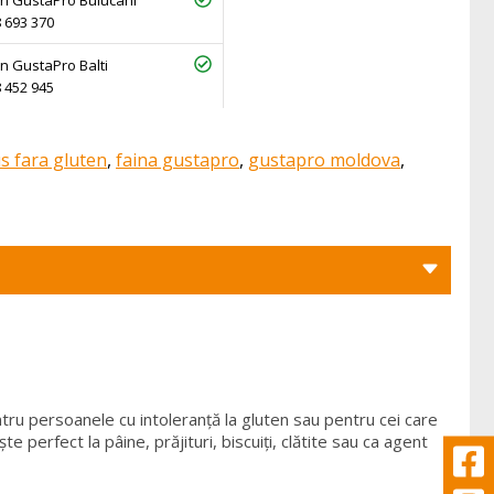
n GustaPro Buiucani
 693 370
n GustaPro Balti
 452 945
s fara gluten
,
faina gustapro
,
gustapro moldova
,
ntru persoanele cu intoleranță la gluten sau pentru cei care
e perfect la pâine, prăjituri, biscuiți, clătite sau ca agent