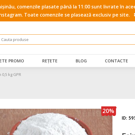
 Chișinău, comenzile plasate până la 11:00 sunt livrate în a
Instagram. Toate comenzile se plasează exclusiv pe site.
ETE PROMO
REȚETE
BLOG
CONTACTE
n 0,5 kg GPR
20%
ID: 5