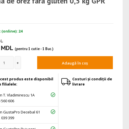
na de orez fara gluten 0,5 kg GPR
 (online): 24
DL
2 MDL
(pentru 1 cutie - 1 Buc.)
Adaugă în coș
cest produs este disponibil
Costuri și condiții de
n filialele:
livrare
 T. Vladimirescu 1A
 560 606
n GustaPro Decebal 61
 039 399