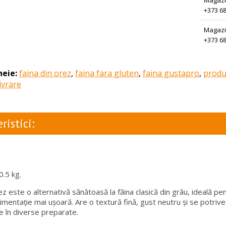
Magazi
+373 68
Magazi
+373 68
heie:
faina din orez
,
faina fara gluten
,
faina gustapro
,
produ
ivrare
ristici:
0.5 kg.
z este o alternativă sănătoasă la făina clasică din grâu, ideală pe
imentație mai ușoară. Are o textură fină, gust neutru și se potriveșt
e în diverse preparate.