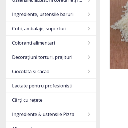
Ustensile, accesorii cofetărie și gatit
Ingrediente, ustensile baruri
Cutii, ambalaje, suporturi
Coloranti alimentari
Decorațiuni torturi, prajituri
Ciocolată și cacao
Lactate pentru profesioniști
Cărți cu rețete
Ingrediente & ustensile Pizza