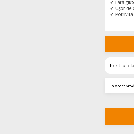
✔ Fără glut
✔ Ușor de 
✔ Potrivită
Pentru a l
La acest prod