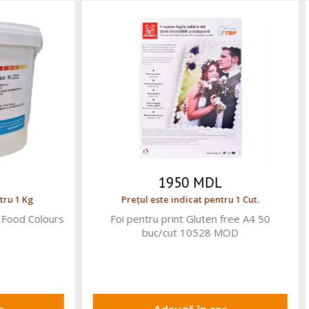
250 MDL
49 MDL
l este indicat pentru 1 Kg
Prețul este indicat pentru
ango ambiental indulcit, 1 kg
Faina din grau tanar BIO 1k
Caraman
Chiavazza