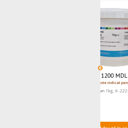
1950 MDL
Prețul este indicat pentru 1 Cut.
Prețu
s
Foi pentru print Gluten free A4 50
Piure de m
buc/cut 10528 MOD