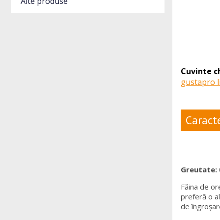
Alte produse
Cuvinte c
gustapro l
Caracte
Greutate:
Făina de ore
preferă o al
de îngroșar