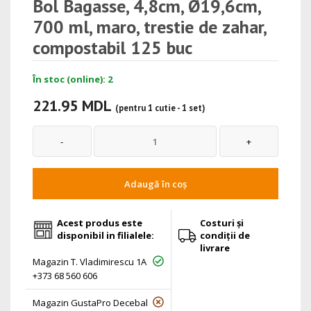
Bol Bagasse, 4,8cm, Ø19,6cm,
700 ml, maro, trestie de zahar,
compostabil 125 buc
În stoc (online): 2
221.95 MDL
(pentru 1 cutie - 1 set)
Adaugă în coș
Acest produs este
Costuri și
disponibil in filialele:
condiții de
livrare
Magazin T. Vladimirescu 1A
+373 68 560 606
Magazin GustaPro Decebal