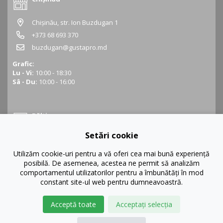
Chișinău, str. Ion Buzdugan 1
+373 68 693 370
buzdugan@gustapro.md
Grafic:
Lu - Vi:
10:00 - 18:30
Sâ - Du:
10:00 - 16:00
Bălți
Setări cookie
Bălți, str. Ștefan cel Mare 16
+373 68 452 945
Utilizăm cookie-uri pentru a vă oferi cea mai bună experiență
posibilă. De asemenea, acestea ne permit să analizăm
balti@gustapro.md
comportamentul utilizatorilor pentru a îmbunătăți în mod
Grafic:
constant site-ul web pentru dumneavoastră.
Lu - Vi:
09:00 - 19:00
Sâ - Du:
10:00 - 16:00
Acceptă toate
Acceptați selecția