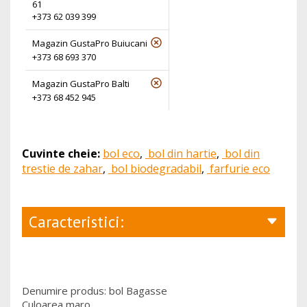
61
+373 62 039 399
Magazin GustaPro Buiucani
+373 68 693 370
Magazin GustaPro Balti
+373 68 452 945
Cuvinte cheie:
bol eco
,
bol din hartie
,
bol din
trestie de zahar
,
bol biodegradabil
,
farfurie eco
Caracteristici:
Denumire produs: bol Bagasse
Culoarea maro