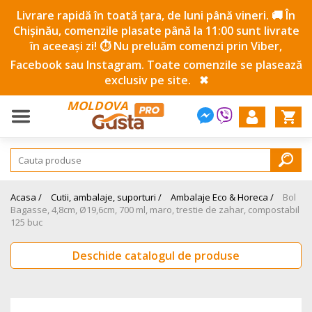
Livrare rapidă în toată țara, de luni până vineri. 🚚 În
Chișinău, comenzile plasate până la 11:00 sunt livrate
în aceeași zi! ⏱️ Nu preluăm comenzi prin Viber,
Facebook sau Instagram. Toate comenzile se plasează
exclusiv pe site.
✖
MOLDOVA
Acasa /
Cutii, ambalaje, suporturi /
Ambalaje Eco & Horeca /
Bol
Bagasse, 4,8cm, Ø19,6cm, 700 ml, maro, trestie de zahar, compostabil
125 buc
Deschide catalogul de produse