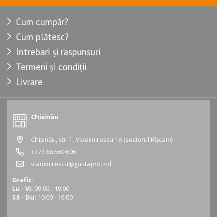
Cum cumpăr?
Cum plătesc?
Intrebari și raspunsuri
Termeni și condiții
Livrare
Chișinău
Chișinău, str. T. Vladimirescu 1A (sectorul Rîșcani)
+373 68 560 606
vladimirescu@gustapro.md
Grafic:
Lu - Vi:
09:00 - 19:00
Sâ - Du:
10:00 - 16:00