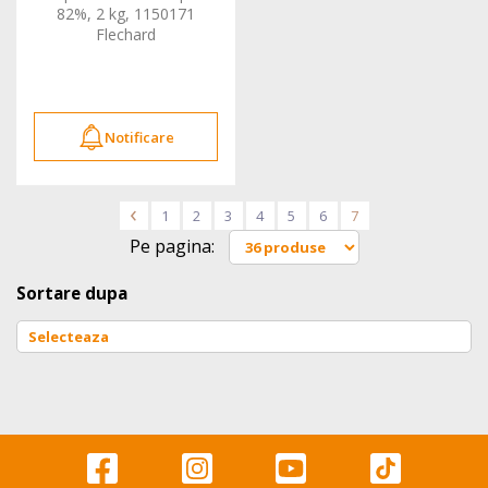
82%, 2 kg, 1150171
Flechard
Notificare
<
1
2
3
4
5
6
7
Pe pagina:
Sortare dupa