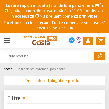
Livrare rapidă în toată țara, de luni până vineri. 🚚 În
Chișinău, comenzile plasate până la 11:00 sunt livrate
în aceeași zi! ⏱️ Nu preluăm comenzi prin Viber,
Facebook sau Instagram. Toate comenzile se plasează
exclusiv pe site.
✖
MOLDOVA
Acasa /
Ingrediente cofetărie, panificație
Deschide catalogul de produse
Filtre