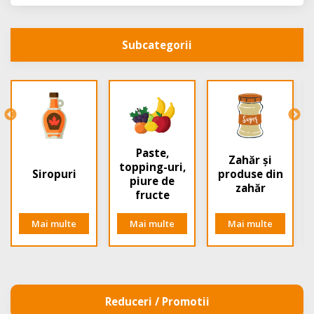
Subcategorii
Paste,
Zahăr și
topping-uri,
Siropuri
produse din
piure de
zahăr
fructe
Mai multe
Mai multe
Mai multe
Reduceri / Promotii