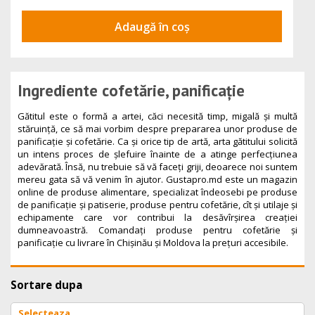
Adaugă în coș
Ingrediente cofetărie, panificație
Gătitul este o formă a artei, căci necesită timp, migală şi multă
stăruinţă, ce să mai vorbim despre prepararea unor produse de
panificaţie şi cofetărie. Ca şi orice tip de artă, arta gătitului solicită
un intens proces de şlefuire înainte de a atinge perfecţiunea
adevărată. Însă, nu trebuie să vă faceţi griji, deoarece noi suntem
mereu gata să vă venim în ajutor. Gustapro.md este un magazin
online de produse alimentare, specializat îndeosebi pe produse
de panificație și patiserie, produse pentru cofetărie, cît şi utilaje şi
echipamente care vor contribui la desăvîrşirea creaţiei
dumneavoastră. Comandați produse pentru cofetărie și
panificație cu livrare în Chișinău și Moldova la prețuri accesibile.
Sortare dupa