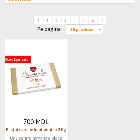
<
1
2
3
4
5
6
7
Pe pagina:
Stoc Epuizat
700 MDL
Prețul este indicat pentru 2 Kg
Unt pentru laminare placa