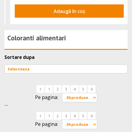
Adaugă în coș
Coloranti alimentari
Sortare dupa
<
1
2
3
4
5
6
Pe pagina:
---
<
1
2
3
4
5
6
Pe pagina: