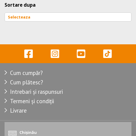
Sortare dupa
Cum cumpăr?
Cum plătesc?
Intrebari și raspunsuri
Termeni și condiții
Livrare
Chișinău