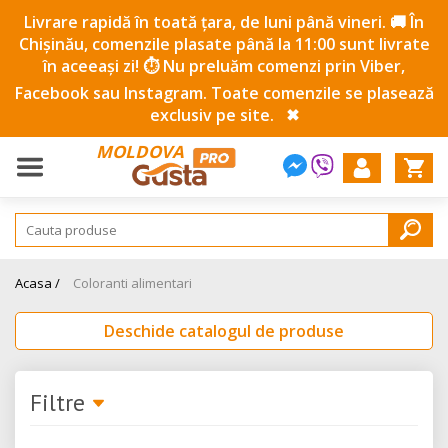
Livrare rapidă în toată țara, de luni până vineri. 🚚 În
Chișinău, comenzile plasate până la 11:00 sunt livrate
în aceeași zi! ⏱️ Nu preluăm comenzi prin Viber,
Facebook sau Instagram. Toate comenzile se plasează
exclusiv pe site.
✖
MOLDOVA
Acasa /
Coloranti alimentari
Deschide catalogul de produse
Filtre