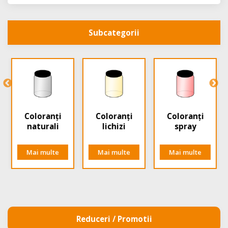
Subcategorii
Coloranți
Coloranți
Coloranți
naturali
lichizi
spray
Mai multe
Mai multe
Mai multe
Reduceri / Promotii