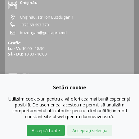
Chișinău
Chișinău, str. Ion Buzdugan 1
+373 68 693 370
buzdugan@gustapro.md
Grafic:
Lu - Vi:
10:00 - 18:30
Sâ - Du:
10:00 - 16:00
Bălți
Setări cookie
Bălți, str. Ștefan cel Mare 16
+373 68 452 945
Utilizăm cookie-uri pentru a vă oferi cea mai bună experiență
posibilă. De asemenea, acestea ne permit să analizăm
balti@gustapro.md
comportamentul utilizatorilor pentru a îmbunătăți în mod
Grafic:
constant site-ul web pentru dumneavoastră.
Lu - Vi:
09:00 - 19:00
Sâ - Du:
10:00 - 16:00
Acceptă toate
Acceptați selecția