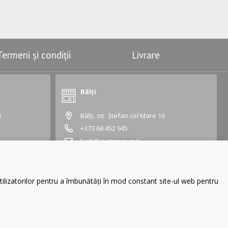
Termeni și condiții
Livrare
Bălți
1
Bălți, str. Ștefan cel Mare 16
+373 68 452 945
balti@gustapro.md
Grafic:
Lu - Vi:
09:00 - 19:00
Sâ - Du:
10:00 - 16:00
lizatorilor pentru a îmbunătăți în mod constant site-ul web pentru