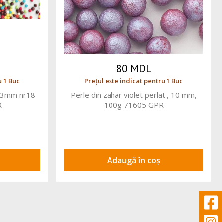
80 MDL
u 1 Buc
Prețul este indicat pentru 1 Buc
 2-3mm nr18
Perle din zahar violet perlat , 10 mm,
R
100g 71605 GPR
Adaugă în coș