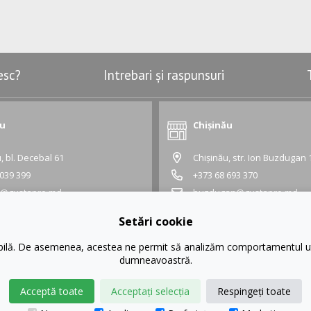
esc?
Intrebari și raspunsuri
ău
Chișinău
, bl. Decebal 61
Chișinău, str. Ion Buzdugan 
 039 399
+373 68 693 370
l@gustapro.md
buzdugan@gustapro.md
Grafic:
Setări cookie
 18:30
Lu - Vi:
10:00 - 18:30
- 16:00
Sâ - Du:
10:00 - 16:00
ibilă. De asemenea, acestea ne permit să analizăm comportamentul uti
dumneavoastră.
Acceptă toate
Acceptați selecția
Respingeți toate