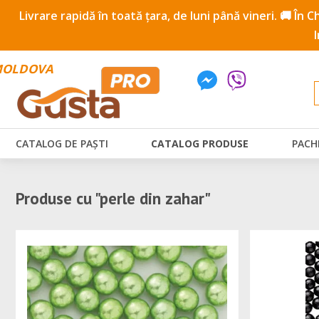
Livrare rapidă în toată țara, de luni până vineri. 🚚 În
OLDOVA
CATALOG DE PAȘTI
CATALOG PRODUSE
PACH
Produse cu "perle din zahar"