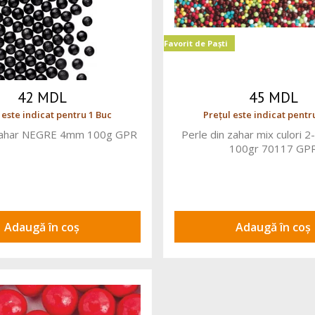
Favorit de Paști
42 MDL
45 MDL
 este indicat pentru 1 Buc
Prețul este indicat pentr
 zahar NEGRE 4mm 100g GPR
Perle din zahar mix culori
100gr 70117 GP
Adaugă în coș
Adaugă în coș