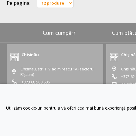
Pe pagina:
Cum cumpăr?
Cum plăt
Chișinău
Chișin
Chișinău, str. T. Vladimirescu 1A (sectorul
Chișinău
Rîșcani)
+373 62
+373 68 560 606
deceba
vladimirescu@gustapro.md
Grafic:
Grafic:
Lu - Vi:
10:00 -
Lu - Vi:
09:00 - 19:00
Sâ - Du:
10:00 
Utilizăm cookie-uri pentru a vă oferi cea mai bună experiență pos
Sâ - Du:
10:00 - 16:00