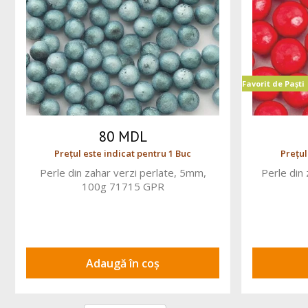
Favorit de Paști
80 MDL
Prețul este indicat pentru 1 Buc
Prețul
Perle din zahar verzi perlate, 5mm,
Perle din 
100g 71715 GPR
Adaugă în coș