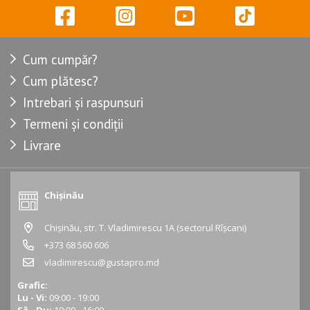
Cum cumpăr?
Cum plătesc?
Intrebari și raspunsuri
Termeni și condiții
Livrare
Chișinău
Chișinău, str. T. Vladimirescu 1A (sectorul Rîșcani)
+373 68 560 606
vladimirescu@gustapro.md
Grafic:
Lu - Vi:
09:00 - 19:00
Sâ - Du:
10:00 - 16:00