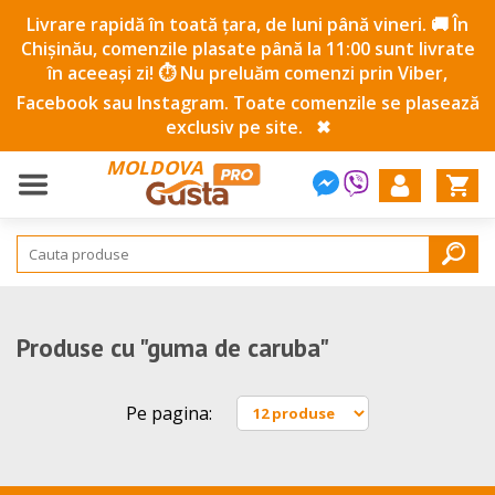
Livrare rapidă în toată țara, de luni până vineri. 🚚 În
Chișinău, comenzile plasate până la 11:00 sunt livrate
în aceeași zi! ⏱️ Nu preluăm comenzi prin Viber,
Facebook sau Instagram. Toate comenzile se plasează
exclusiv pe site.
✖
MOLDOVA
Produse cu "guma de caruba"
Pe pagina: