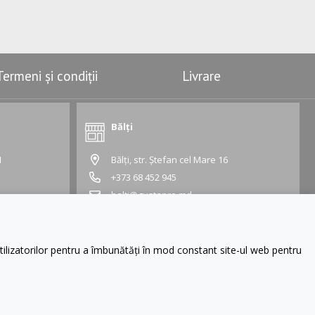
Termeni și condiții
Livrare
Bălți
1
Bălți, str. Ștefan cel Mare 16
+373 68 452 945
balti@gustapro.md
Grafic:
Lu - Vi:
09:00 - 19:00
Sâ - Du:
10:00 - 16:00
lizatorilor pentru a îmbunătăți în mod constant site-ul web pentru