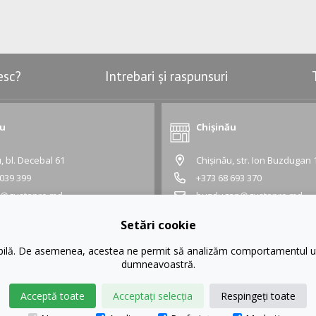
esc?
Intrebari și raspunsuri
ău
Chișinău
, bl. Decebal 61
Chișinău, str. Ion Buzdugan 
 039 399
+373 68 693 370
l@gustapro.md
buzdugan@gustapro.md
Grafic:
Setări cookie
 18:30
Lu - Vi:
10:00 - 18:30
- 16:00
Sâ - Du:
10:00 - 16:00
ibilă. De asemenea, acestea ne permit să analizăm comportamentul uti
dumneavoastră.
Acceptă toate
Acceptați selecția
Respingeți toate