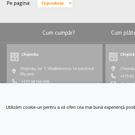
Pe pagina:
Cum cumpăr?
Cum plăt
Chișinău
Chișin
Chișinău, str. T. Vladimirescu 1A (sectorul
Chișinău
Rîșcani)
+373 62
+373 68 560 606
deceba
vladimirescu@gustapro.md
Grafic:
Grafic:
Lu - Vi:
10:00 -
Lu - Vi:
09:00 - 19:00
Sâ - Du:
10:00 
Utilizăm cookie-uri pentru a vă oferi cea mai bună experiență pos
Sâ - Du:
10:00 - 16:00