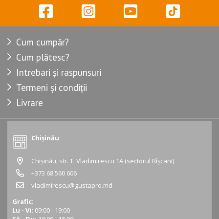
Cum cumpăr?
Cum plătesc?
Intrebari și raspunsuri
Termeni și condiții
Livrare
Chișinău
Chișinău, str. T. Vladimirescu 1A (sectorul Rîșcani)
+373 68 560 606
vladimirescu@gustapro.md
Grafic:
Lu - Vi:
09:00 - 19:00
Sâ - Du:
10:00 - 16:00