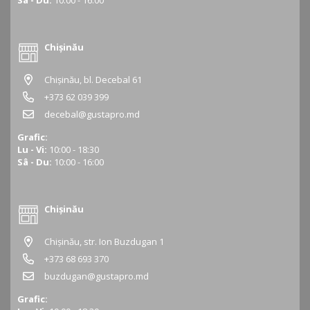
Chișinău
Chișinău, bl. Decebal 61
+373 62 039 399
decebal@gustapro.md
Grafic:
Lu - Vi:
10:00 - 18:30
Sâ - Du:
10:00 - 16:00
Chișinău
Chișinău, str. Ion Buzdugan 1
+373 68 693 370
buzdugan@gustapro.md
Grafic: