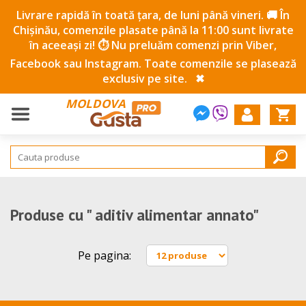
Livrare rapidă în toată țara, de luni până vineri. 🚚 În
Chișinău, comenzile plasate până la 11:00 sunt livrate
în aceeași zi! ⏱️ Nu preluăm comenzi prin Viber,
Facebook sau Instagram. Toate comenzile se plasează
exclusiv pe site.
✖
MOLDOVA
Produse cu " aditiv alimentar annato"
Pe pagina: