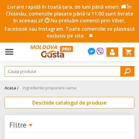
Livrare rapidă în toată țara, de luni până vineri. 🚚 În
Chișinău, comenzile plasate până la 11:00 sunt livrate
în aceeași zi! ⏱️ Nu preluăm comenzi prin Viber,
Facebook sau Instagram. Toate comenzile se plasează
exclusiv pe site.
✖
MOLDOVA
Acasa /
Ingrediente preparare carne
Deschide catalogul de produse
Filtre