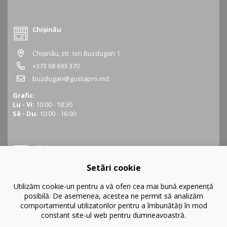
Chișinău
Chișinău, str. Ion Buzdugan 1
+373 68 693 370
buzdugan@gustapro.md
Grafic:
Lu - Vi:
10:00 - 18:30
Sâ - Du:
10:00 - 16:00
Bălți
Setări cookie
Bălți, str. Ștefan cel Mare 16
+373 68 452 945
Utilizăm cookie-uri pentru a vă oferi cea mai bună experiență
posibilă. De asemenea, acestea ne permit să analizăm
balti@gustapro.md
comportamentul utilizatorilor pentru a îmbunătăți în mod
Grafic:
constant site-ul web pentru dumneavoastră.
Lu - Vi:
09:00 - 19:00