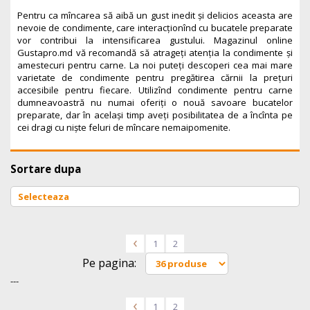
Pentru ca mîncarea să aibă un gust inedit și delicios aceasta are
nevoie de condimente, care interacționînd cu bucatele preparate
vor contribui la intensificarea gustului.
Magazinul online
Gustapro.md vă recomandă să atrageți atenția la condimente și
amestecuri pentru carne. La noi puteți descoperi cea mai mare
varietate de condimente pentru pregătirea cărnii la prețuri
accesibile pentru fiecare.
Utilizînd condimente pentru carne
dumneavoastră nu numai oferiți o nouă savoare bucatelor
preparate, dar în același timp aveți posibilitatea de a încînta pe
cei dragi cu niște feluri de mîncare nemaipomenite.
Sortare dupa
<
1
2
Pe pagina:
---
<
1
2