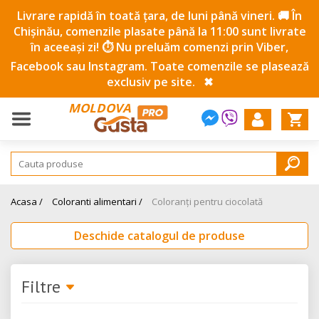
Livrare rapidă în toată țara, de luni până vineri. 🚚 În
Chișinău, comenzile plasate până la 11:00 sunt livrate
în aceeași zi! ⏱️ Nu preluăm comenzi prin Viber,
Facebook sau Instagram. Toate comenzile se plasează
exclusiv pe site.
✖
MOLDOVA
Acasa /
Coloranti alimentari /
Coloranți pentru ciocolată
Deschide catalogul de produse
Filtre