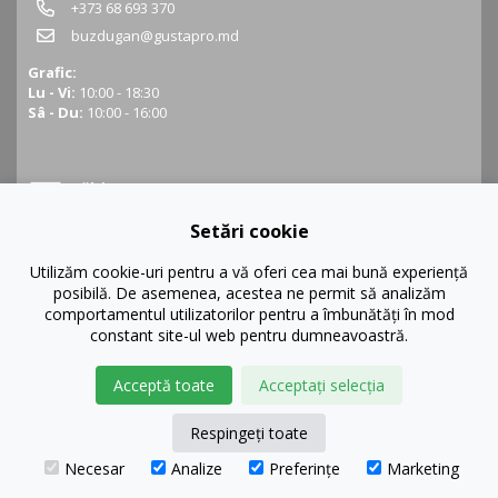
+373 68 693 370
buzdugan@gustapro.md
Grafic:
Lu - Vi:
10:00 - 18:30
Sâ - Du:
10:00 - 16:00
Bălți
Setări cookie
Bălți, str. Ștefan cel Mare 16
+373 68 452 945
Utilizăm cookie-uri pentru a vă oferi cea mai bună experiență
posibilă. De asemenea, acestea ne permit să analizăm
balti@gustapro.md
comportamentul utilizatorilor pentru a îmbunătăți în mod
Grafic:
constant site-ul web pentru dumneavoastră.
Lu - Vi:
09:00 - 19:00
Sâ - Du:
10:00 - 16:00
Acceptă toate
Acceptați selecția
Respingeți toate
Necesar
Analize
Preferințe
Marketing
© GustaPRO 2026