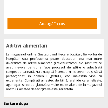
Adaugă în coș
Aditivi alimentari
La magazinul online Gustapro.md fiecare bucătar, fie vorba de
începător sau profesionist poate descoperi cea mai mare
diversitate de aditivi alimentari și texteurizatori. Aici găsiți tot ce
aveți nevoie pentru a face procesul de gătire o adevărată
competiție culinară. Nu ezitați să încercați zilnic ceva nou și să vă
perfecționați în domeniul gătitului, căci măiestria vine cu
experiența. Cumpărați amestec de făină, arahide caramelizate,
agar-agar, sirop de glucoză și multe multe altele de la magazinul
nostru. Calitatea desăvîrșită vă este garantată!
Sortare dupa