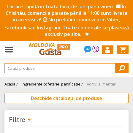
Livrare rapidă în toată țara, de luni până vineri. 🚚 În
Chișinău, comenzile plasate până la 11:00 sunt livrate
în aceeași zi! ⏱️ Nu preluăm comenzi prin Viber,
Facebook sau Instagram. Toate comenzile se plasează
exclusiv pe site.
✖
MOLDOVA
Acasa /
Ingrediente cofetărie, panificație /
Aditivi alimentari
Deschide catalogul de produse
Filtre