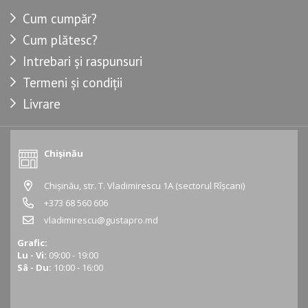
Cum cumpăr?
Cum plătesc?
Intrebari și raspunsuri
Termeni și condiții
Livrare
Chișinău
Chișinău, str. T. Vladimirescu 1A (sectorul Rîșcani)
+373 68 560 606
vladimirescu@gustapro.md
Grafic:
Lu - Vi:
09:00 - 19:00
Sâ - Du:
10:00 - 16:00