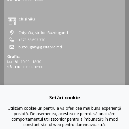
Chișinău
Chișinău, str. Ion Buzdugan 1
+373 68 693 370
buzdugan@gustapro.md
Grafic:
Lu - Vi:
10:00 - 18:30
Sâ - Du:
10:00 - 16:00
Bălți
Setări cookie
Bălți, str. Ștefan cel Mare 16
+373 68 452 945
Utilizăm cookie-uri pentru a vă oferi cea mai bună experiență
posibilă. De asemenea, acestea ne permit să analizăm
balti@gustapro.md
comportamentul utilizatorilor pentru a îmbunătăți în mod
Grafic:
constant site-ul web pentru dumneavoastră.
Lu - Vi:
09:00 - 19:00